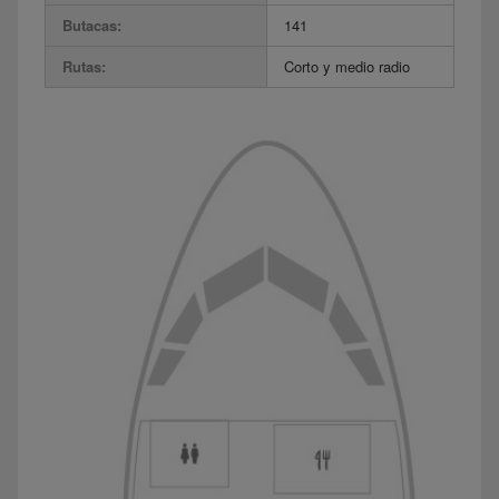
Butacas:
141
Rutas:
Corto y medio radio