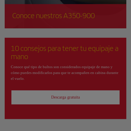
Conoce nuestros A350-900
10 consejos para tener tu equipaje a
mano
Conoce qué tipo de bultos son considerados equipaje de mano y
cómo puedes modificarlos para que te acompañen en cabina durante
el vuelo.
Descarga gratuita