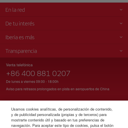
En la red
De tu interés
Iberia es más
Transparencia
Venta telefónica
+86 400 881 0207
De lunes a viernes 09:00 - 18:00h
Aviso para retrasos prolongados en pista en aeropuertos de China
Usamos cookies analíticas, de personalización de contenido,
© Iberia 2026
y de publicidad personalizada (propias y de terceros) para
mostrarte contenido útil y basado en tus preferencias de
navegación. Para aceptar este tipo de cookies, pulsa el botón