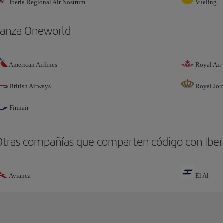
Iberia Regional Air Nostrum
Vueling
ianza Oneworld
American Airlines
Royal Air
British Airways
Royal Jor
Finnair
Otras compañías que comparten código con Iber
Avianca
El Al