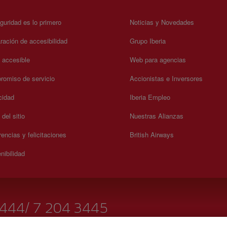
guridad es lo primero
Noticias y Novedades
ración de accesibilidad
Grupo Iberia
a accesible
Web para agencias
omiso de servicio
Accionistas e Inversores
cidad
Iberia Empleo
del sitio
Nuestras Alianzas
encias y felicitaciones
British Airways
nibilidad
3444/ 7 204 3445