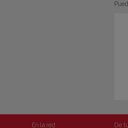
Pued
En la red
De tu