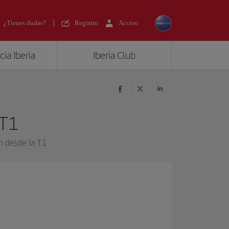
¿Tienes dudas?
Registro
Acceso
ia Iberia
Iberia Club
 T1
n desde la T1