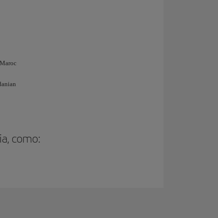
 Maroc
danian
ia, como: