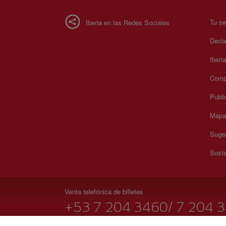
Tu se
Iberia en las Redes Sociales
Decla
Iberi
Compr
Publi
Mapa 
Suger
Soste
Venta telefónica de billetes
+53 7 204 3460/ 7 204 
09:00 16:00 h.