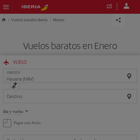
Saltar al contenido principal
Vuelos baratos Iberia
Meses
Vuelos baratos en Enero
VUELO
ORIGEN
Destino
Seleccione
Ida y vuelta
una
opción
Pagar con Avios