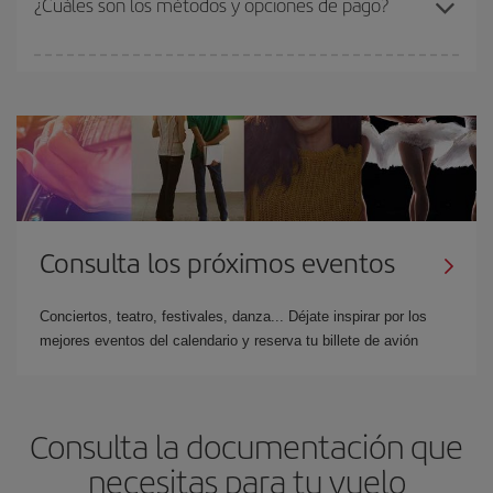
¿Cuáles son los métodos y opciones de pago?
Puedes consultar la
política de cambio y devoluciones
en la web.
Los métodos de pago varían según el país, pero engloban
tarjetas
de crédito y débito, PayPal, Bizum, Sofort Banking y
transferencia bancaria
. En algunos países se aceptan tarjetas
adicionales. Puedes consultar los
métodos de pago disponibles.
Además,
se puede pagar a plazos
en España y Francia. El pago
se realiza de forma segura a través de nuestra web.
Consulta los próximos eventos
Conciertos, teatro, festivales, danza... Déjate inspirar por los
mejores eventos del calendario y reserva tu billete de avión
Consulta la documentación que
necesitas para tu vuelo