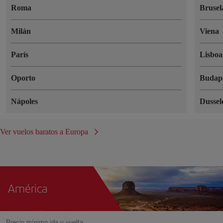
Roma
Brusel
Milán
Viena
París
Lisboa
Oporto
Budap
Nápoles
Dussel
Ver vuelos baratos a Europa
América
Precio mínimo ida y vuelta