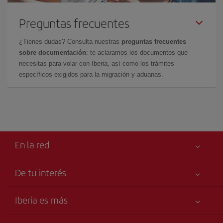
Preguntas frecuentes
¿Tienes dudas? Consulta nuestras
preguntas frecuentes
sobre documentación
: te aclaramos los documentos que
necesitas para volar con Iberia, así como los trámites
específicos exigidos para la migración y aduanas.
En la red
De tu interés
Tu seguridad es lo primero
Iberia es más
Accesibilidad
Noticias y Novedades
Compromiso de servicio