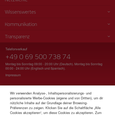
Wissenswertes
Kommunikation
Transparenz
Telefonverkauf
+49 0 69 500 738 74
Montag bis Sonntag 09:00 - 20:00 Uhr (Deutsch). Montag bis Sonntag
00:00 - 24:00 Uhr (Englisch und Spanisch).
Impressum
Wir verwenden Analyse-, Inhaltspersonalisierungs- und
© Iberia 2026
personalisierte Werbe-Cookies (eigene und von Dritten), um dir
nützliche Inhalte auf der Grundlage deiner Browsing-
Präferenzen zu zeigen. Klicken Sie auf die Schaltfläche „Alle
Cookies akzeptieren“, um diese Cookies zu akzeptieren. Zum