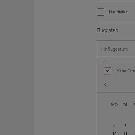
Nur Hinflug
Flugdaten
Hinflugdatum
Meine Termi
MO
DI
3
4
10
11