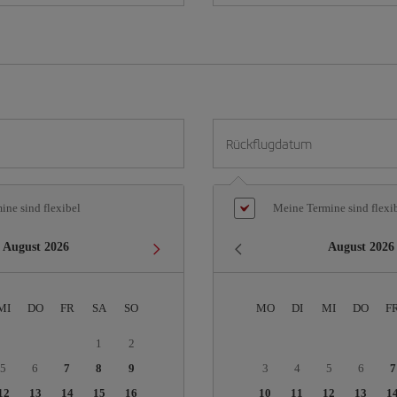
Rückflugdatum
ne sind flexibel
Meine Termine sind flexi
August
2026
August
2026
MI
DO
FR
SA
SO
MO
DI
MI
DO
F
1
2
5
6
7
8
9
3
4
5
6
7
12
13
14
15
16
10
11
12
13
1