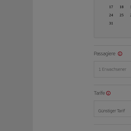
17
18
24
25
31
Passagiere
1 Erwachsener
Tarife
Günstiger Tarif