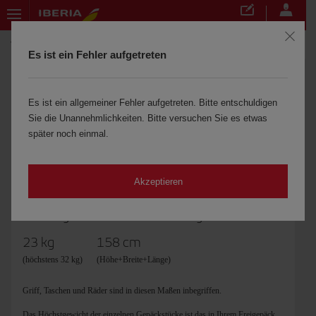
Reise vorbereiten
Gepäck
Aufzugebendes Gepäck
Es ist ein Fehler aufgetreten
Aufzugebendes Gepäck
Es ist ein allgemeiner Fehler aufgetreten. Bitte entschuldigen
Sie die Unannehmlichkeiten. Bitte versuchen Sie es etwas
später noch einmal.
Akzeptieren
Höchstgewicht und -abmessungen
23 kg
158 cm
(höchstens 32 kg)
(Höhe+Breite+Länge)
Griff, Taschen und Räder sind in diesen Maßen inbegriffen.
Das Höchstgewicht der einzelnen Gepäckstücke ist das in Ihrem Freigepäck