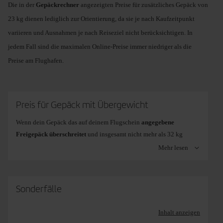
Die in der
Gepäckrechner
angezeigten Preise für zusätzliches Gepäck von
GBP
bis
110 EUR/
23 kg dienen lediglich zur Orientierung, da sie je nach Kaufzeitpunkt
USD/94 GBP
variieren und Ausnahmen je nach Reiseziel nicht berücksichtigen. In
jedem Fall sind die maximalen Online-Preise immer niedriger als die
Gepäck bis
Preise am Flughafen.
23 kg.
Es gilt derselbe Preis wie beim ersten Gepäckstück.
Zweites oder
weiteres
Preis für Gepäck mit Übergewicht
Gepäckstück
Wenn dein Gepäck das auf deinem Flugschein
angegebene
Freigepäck überschreitet
und insgesamt nicht mehr als 32 kg
wiegt, musst du beim Einchecken am Flughafen
eine zusätzliche
Mehr lesen
Pauschale pro kg bezahlen
. In diesem Fall kann es günstiger sein,
zusätzliches Gepäck auf iberia.com oder über die Iberia-App zu
kaufen. Der Preis variiert je nach Destination.
Sonderfälle
Gepäck bis
Online:
ab
Online:
ab
26 EUR/29 USD/23
36
Inhalt anzeigen
Flüge nach/von
Business Class
Premiu
32 kg.
GBP
EUR/40 USD/3