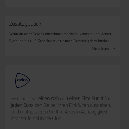
Zusatzgepäck
Wenn du mehr Gepäck mitnehmen möchtest, kannst du bei deiner
Buchung bis zu 9 Gepäckstücke (je nach Reiseziel) dazu buchen,
einschließlich der Gepäckstücke, die in der Freigepäckmenge auf
Mehr lesen
deinem Flugschein enthalten sind, entweder unter
Buchung
bearbeiten
oder später während des Online-Check-ins.
Wählen Sie das Gewicht Ihres zusätzlichen Gepäcks und zahlen Sie
nur für das, was Sie brauchen:
15 kg
. Wenn Sie nur mit dem Nötigsten reisen.
Sammeln Sie
einen Avio
und
einen Elite Punkt
für
jeden Euro
, den Sie bei Ihren Einkäufen ausgeben.
23 kg
. Das übliche Gepäck (auf einigen Strecken ist derzeit
Und multiplizieren Sie Ihre Avios in Abhängigkeit
nur diese Option möglich).
Ihrer Stufe bei Iberia Club.
32 kg
. Wenn Sie mehr Gewicht als üblich mitnehmen.