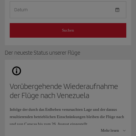
Datum
Suchen
Der neueste Status unserer Flüge
Vorübergehende Wiederaufnahme
der Flüge nach Venezuela
Infolge der durch das Erdbeben verursachten Lage und der daraus
resultierenden betrieblichen Einschränkungen bleiben die Flüge nach
und von Caracas bis zum 26. August eingestellt.
Mehr lesen
Um Ihnen weiterhin eine Reisemöglichkeit anzubieten, haben wir