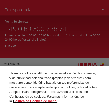
Transparencia
Venta telefónica
+49 0 69 500 738 74
Lunes a domingo 09:00 - 20:00 horas (alemán). Lunes a domingo 00:00 -
24:00 horas ( español e inglés)
Impreso
© Iberia 2026
Usamos cookies analíticas, de personalización de contenido,
y de publicidad personalizada (propias y de terceros) para
mostrarte contenido útil y basado en tus preferencias de
navegación. Para aceptar este tipo de cookies, pulsa el botón
Aceptar. Para configurarlas o rechazar su uso, pulsa en
Configuración de cookies. Para más información, lee
la
Política de Cookies de Iberia.