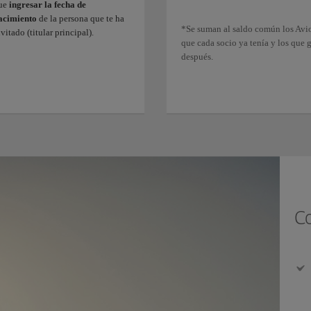
ue
ingresar la fecha de
acimiento
de la persona que te ha
*Se suman al saldo común los Avi
vitado (titular principal).
que cada socio ya tenía y los que 
después.
C