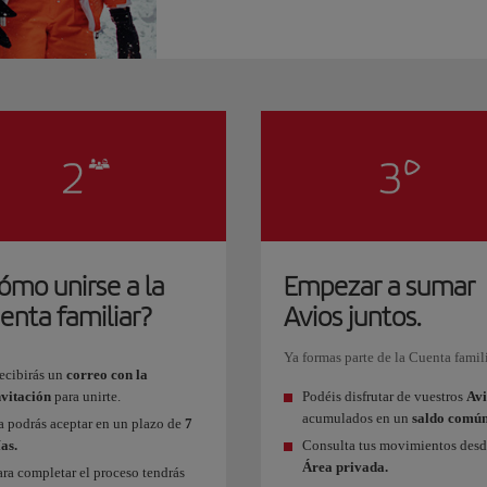
ómo unirse a la
Empezar a sumar
enta familiar?
Avios juntos.
Ya formas parte de la Cuenta famili
ecibirás un
correo con la
nvitación
para unirte.
Podéis disfrutar de vuestros
Avi
acumulados en un
saldo común
a podrás aceptar en un plazo de
7
ías.
Consulta tus movimientos desd
Área privada.
ara completar el proceso tendrás