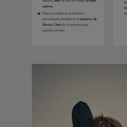
menos,
uno
de los invitados
acepte
q
unirse.
n
Para enviarles la invitación,
in
necesitarás introducir el
número de
Iberia Club
de la persona que
quieres invitar.