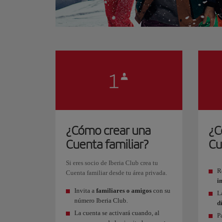
¿Cómo crear una
¿C
Cuenta familiar?
Cu
Si eres socio de Iberia Club crea tu
R
Cuenta familiar desde tu área privada.
i
Invita a
familiares o amigos
con su
L
número Iberia Club.
d
La cuenta se activará cuando, al
P