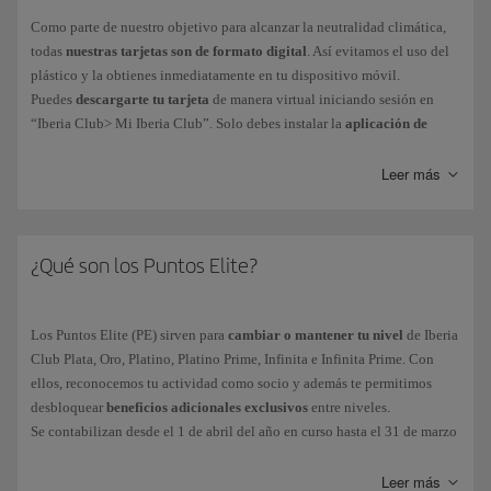
Como parte de nuestro objetivo para alcanzar la neutralidad climática,
todas
nuestras tarjetas son de formato digital
. Así evitamos el uso del
plástico y la obtienes inmediatamente en tu dispositivo móvil.
Puedes
descargarte tu tarjeta
de manera virtual iniciando sesión en
“Iberia Club> Mi Iberia Club”. Solo debes instalar la
aplicación de
Iberia para iPhone o Android
para llevar tu tarjeta en el móvil y
accederás también a funciones como reservas o check-in online.
Leer más
Nuestros clientes Iberia Club Platino, Platino Prime, Infinita o Infinita
Prime pueden contactar con nuestro Servicio de Atención de Iberia Club.
¿Qué son los Puntos Elite?
Los Puntos Elite (PE) sirven para
cambiar o mantener tu nivel
de Iberia
Club Plata, Oro, Platino, Platino Prime, Infinita e Infinita Prime. Con
ellos, reconocemos tu actividad como socio y además te permitimos
desbloquear
beneficios adicionales exclusivos
entre niveles.
Se contabilizan desde el 1 de abril del año en curso hasta el 31 de marzo
del año siguiente. Los PE acumulados durante ese periodo serán los que
determinarán tu nivel Iberia Club.
Leer más