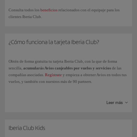
Accede
a
Descargar tarjeta
, justo debajo de la imagen, y así
quedará añadida
a tu Smartphone. Ten en cuenta que para
Consulta todos los
beneficios
relacionados con el equipaje para los
Android
es necesario tener instalado una
aplicación
que
clientes Iberia Club.
almacene
archivos pkpass.
Ya podemos
salir de la app
de Iberia y
acceder a
la app de
¿Cómo funciona la tarjeta Iberia Club?
Wallet
(o app instalada), de manera que puedas mostrar la tarjeta
ante cualquier partner que pueda leer el código QR.
Obtén de forma gratuita tu tarjeta Iberia Club, con la que de forma
Si
cambia tu nivel Iberia Club
, deberás volver a descargarte tu
sencilla,
acumularás Avios canjeables por vuelos y servicios
de las
nueva tarjeta accediendo a tu perfil desde nuestra app.
compañías asociadas.
Regístrate
y empieza a obtener Avios en todos tus
vuelos, y también con nuestros más de 90 partners.
Acumula
Puntos Elite
volando con el Grupo Iberia, Vueling y
compañías de la Alianza oneworld y podrás
acceder a los niveles
Leer más
superiores
de Iberia Club para poder disfrutarás de más ventajas y
beneficios muy exclusivos:
Clásica
Iberia Club Kids
Plata