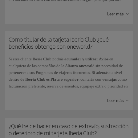
resetear tu contraseña. No olvides que deberás cambiar esta contraseña
en un plazo de 3 horas, y que es conveniente que borres el historial y las
Leer más
contraseñas de tu navegador en Iberia.com antes de realizar todo el
proceso.
En el caso de
Como titular de la tarjeta Iberia Club ¿qué
Contraseña caducada
, deberás seguir las indicaciones que
te proporciona el mismo sistema al introducirlo. Recuerda que deberás
beneficios obtengo con oneworld?
elegir una contraseña diferente. Puedes cambiarla por la que desees
desde el menú Mi Perfil > Configuración de tu cuenta > Seguridad e
Si eres cliente Iberia Club podrás
acumular y utilizar Avios
en
inicio de sesión.
cualquiera de las compañías de la Alianza
one
world sin necesidad de
pertenecer a sus Programas de viajeros frecuentes. Si además tu nivel
Si se ha producido un
bloqueo de tu cuenta
, contacta con nosotros a
dentro de
Iberia Club es Plata o superior
, contarás con
ventajas
como
través de este
formulario
.
facturación preferente
,
reserva de asientos, equipaje extra o prioridad en
las listas de espera, entre otros. Descubre el nivel que te corresponde
La tarjeta Iberia Club no requiere reactivación, ni siquiera en periodos
según tu Iberia Club y comprueba
tus beneficios
al volar en otras
Leer más
de inactividad.
compañías de
one
world.
¿Qué he de hacer en caso de extravío, sustracción
o deterioro de mi tarjeta Iberia Club?