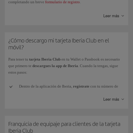
completando un breve
formulario de registro
.
Además, podrás asociar tu perfil Iberia Club a las redes sociales
Leer más
(Facebook y Linkedin) desde la misma pestaña.
¿Cómo descargo mi tarjeta Iberia Club en el
móvil?
Para tener tu
tarjeta Iberia Club
en tu Wallet o Passbook es necesario
que primero te
descargues la app de Iberia
. Cuando la tengas, sigue
estos pasos:
Dentro de la aplicación de Iberia,
regístrate
con tu número de
tarjeta o con tu e-mail y contraseña (si no tienes o no la recuerdas,
Leer más
te podemos enviar una nueva a tu e-mail).
Una vez identificado, debes
acceder
a Mi Iberia Club (esquina
superior derecha).
Franquicia de equipaje para clientes de la tarjeta
Iberia Club