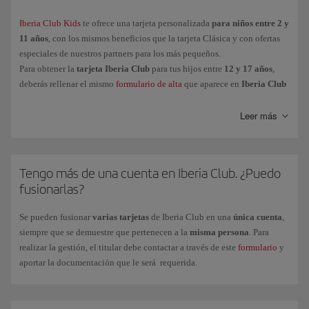
Oro
Iberia Club Kids
te ofrece una tarjeta personalizada
para niños entre 2 y
11 años
, con los mismos beneficios que la tarjeta Clásica y con ofertas
Platino
especiales de nuestros partners para los más pequeños.
Platino Prime
Para obtener la
tarjeta Iberia Club
para tus hijos entre
12 y 17 años
,
Infinita
deberás rellenar el mismo
formulario de alta
que aparece en
Iberia Club
Kids
, necesario al ser menores de edad.
Infinita Prime
Leer más
Y para los peques de la casa (entre
2 y 11 años
),
Iberia Club Kids
, te
ofrece una tarjeta personalizada con las mismas ventajas que el nivel
Tengo más de una cuenta en Iberia Club. ¿Puedo
Clásica y con ofertas especiales de nuestros partners.
fusionarlas?
Para obtener la
tarjeta Iberia Club
para tus hijos entre
12 y 17 años
,
deberás rellenar el mismo formulario de alta que aparece en
Iberia Club
Se pueden fusionar
varias tarjetas
de Iberia Club en una
única cuenta
,
Kids
(necesario al ser menores de edad).
siempre que se demuestre que pertenecen a la
misma persona
. Para
realizar la gestión, el titular debe contactar a través de este
formulario
y
aportar la documentación que le será requerida.