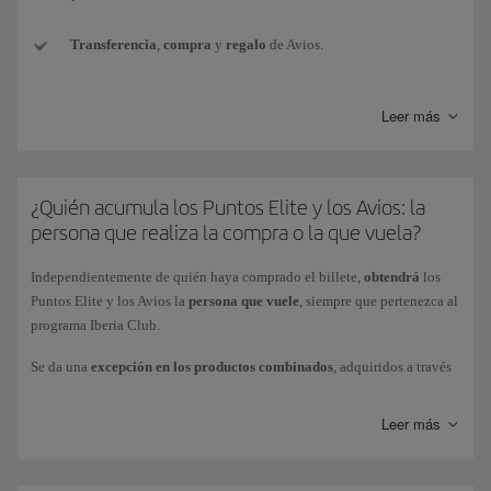
Transferencia
,
compra
y
regalo
de Avios.
Conversión de monedas
de otros programas de fidelización a
Leer más
Avios Iberia Club.
Avios de
paquete de bienvenida
(por ejemplo, al suscribir una
nueva tarjeta de crédito).
¿Quién acumula los Puntos Elite y los Avios: la
persona que realiza la compra o la que vuela?
Avios
promocionales
conseguidos con los Bonus de Iberia Club.
Independientemente de quién haya comprado el billete,
obtendrá
los
Avios
obtenidos como premio
en competiciones o sorteos (por
Puntos Elite y los Avios la
persona que vuele
, siempre que pertenezca al
ganar, o por participar).
programa Iberia Club.
Se da una
excepción en los productos combinados
, adquiridos a través
Avios de
cortesía
como compensación por alguna incidencia.
de Iberia Vacaciones o BA Holidays (paquetes de vacaciones
Vuelo+Coche o Vuelo+Hotel): la persona que realice la compra del
Leer más
Avios obtenidos
a través de vuelos
(como ganar Puntos Elite en
paquete obtendrá la totalidad de los Puntos Elite asociados a dicha
vuelos directamente por la mecánica de gasto).
compra (1 Punto Elite por cada 10 Avios obtenidos). Estos Puntos Elite
solo van asociados a la compra del paquete vacacional.