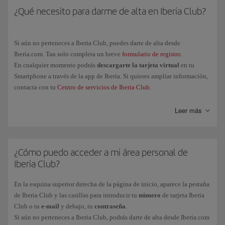
Los Puntos Elite y los Avios asociados al vuelo los acumulará cada
¿Qué necesito para darme de alta en Iberia Club?
Recuerda que la obtención de Puntos Elite por la compra de billetes y
pasajero de manera individual.
servicios adicionales de Iberia o de las aerolíneas asociadas al programa
tienen su propia normativa. La política de obtención de Puntos Elite por
Si aún no perteneces a Iberia Club, puedes darte de alta desde
Avios ganados solo aplica a las compras realizadas a través de las marcas
Iberia.com. Tan solo completa un breve
formulario de registro
.
asociadas al programa.
En cualquier momento podrás
descargarte la tarjeta virtual
en tu
Smartphone a través de la app de Iberia. Si quieres ampliar información,
contacta con tu
Centro de servicios de Iberia Club
.
Leer más
¿Cómo puedo acceder a mi área personal de
Iberia Club?
En la esquina superior derecha de la página de inicio, aparece la pestaña
de Iberia Club y las casillas para introducir tu
número
de tarjeta Iberia
Club o tu
e-mail
y debajo, tu
contraseña
.
Si aún no perteneces a Iberia Club, podrás darte de alta desde Iberia.com