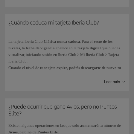
Obtendrás Puntos Elite de las formas siguientes:
Por
euro gastado en vuelos
del Grupo Iberia* y aerolíneas asociadas
¿Cuándo caduca mi tarjeta Iberia Club?
al programa. Mas información sobre la
obtención de Puntos Elite en
vuelos
.
La tarjeta
Iberia Club
Clásica nunca caduca
. Para el
resto de los
Por las
compras efectuadas con las tarjetas de crédito
de nuestros
niveles
, la
fecha de vigencia
aparece en la
tarjeta digital
que puedes
partners financieros. Mas información sobre nuestros
partners
visualizar, iniciando sesión en Iberia Club > Mi Iberia Club > Tarjeta
financieros
.
Iberia Club.
En tu día a día, a través de más de
90 marcas asociadas
al programa.
Cuando el nivel de tu
tarjeta expire,
podrás
descargarte de nuevo tu
tarjeta digital
con la nueva fecha de caducidad y borrando previamente
la que ya ha caducado.
Leer más
Puedes consultar tus Puntos Elite acumulados desde tu área privada Mi
Iberia Club > Avios.
Como parte de nuestro objetivo para alcanzar la neutralidad climática,
Los Puntos Elite
no se pueden comprar, regalar o transferir
y
no
se
todas nuestras tarjetas son de formato digital.
Así evitamos el uso del
obtienen al adquirir
billetes con Avios
.
plástico y la puedes obtener inmediatamente en tu dispositivo móvil.
¿Puede ocurrir que gane Avios, pero no Puntos
Elite?
* El Grupo Iberia está formado por Iberia, Iberia Regional/Air Nostrum e
Iberia Express).
Existen algunas operaciones en las que solo
aumentará
tu número de
Avios
, pero
no
de
Puntos Elite
: