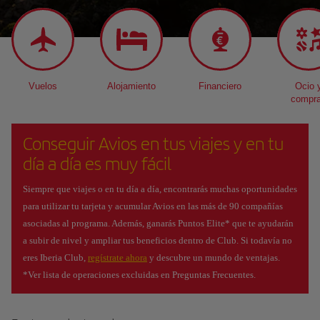
Vuelos
Alojamiento
Financiero
Ocio 
compr
Conseguir Avios en tus viajes y en tu
día a día es muy fácil
Siempre que viajes o en tu día a día, encontrarás muchas oportunidades
para utilizar tu tarjeta y acumular Avios en las más de 90 compañías
asociadas al programa. Además, ganarás Puntos Elite* que te ayudarán
a subir de nivel y ampliar tus beneficios dentro de Club. Si todavía no
eres Iberia Club,
regístrate ahora
y descubre un mundo de ventajas.
*Ver lista de operaciones excluidas en Preguntas Frecuentes.