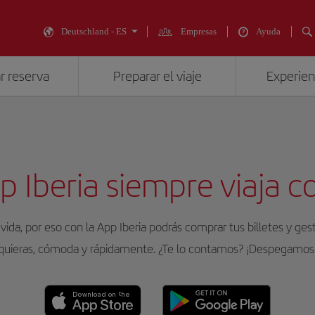
Deutschland - ES
Empresas
Ayuda
r reserva
Preparar el viaje
Experienc
p Iberia siempre viaja c
ida, por eso con la App Iberia podrás comprar tus billetes y ge
quieras, cómoda y rápidamente. ¿Te lo contamos? ¡Despegamos