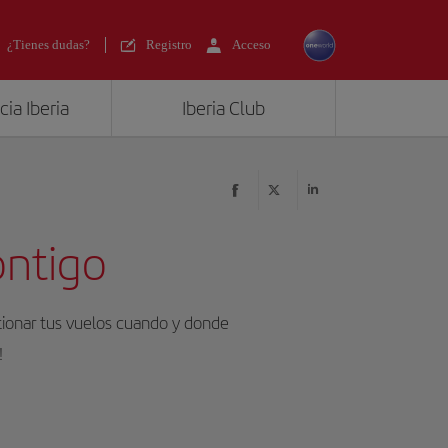
¿Tienes dudas?
Registro
Acceso
ia Iberia
Iberia Club
ontigo
stionar tus vuelos cuando y donde
!