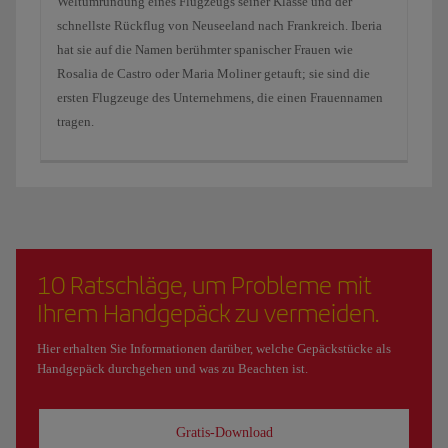
Weltumrundung eines Flugzeugs seiner Klasse und der
schnellste Rückflug von Neuseeland nach Frankreich. Iberia
hat sie auf die Namen berühmter spanischer Frauen wie
Rosalia de Castro oder Maria Moliner getauft; sie sind die
ersten Flugzeuge des Unternehmens, die einen Frauennamen
tragen.
10 Ratschläge, um Probleme mit
Ihrem Handgepäck zu vermeiden.
Hier erhalten Sie Informationen darüber, welche Gepäckstücke als
Handgepäck durchgehen und was zu Beachten ist.
Gratis-Download