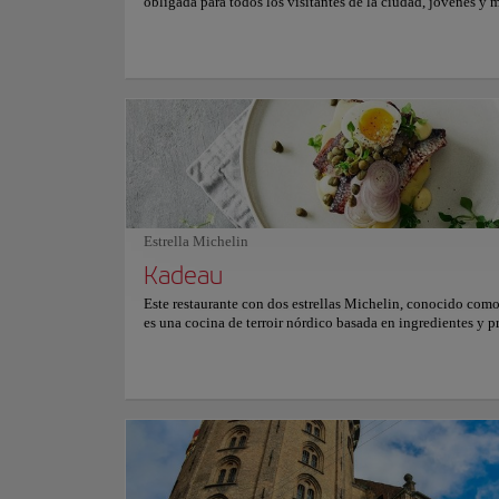
obligada para todos los visitantes de la ciudad, jóvenes y 
Tivoli se encuentra a pocos minutos a pie del ayuntamiento
fácil acceso con la estación central de Copenhague como el
más cercano. Tivoli Gardens se fundó en 1843 y se ha conv
un tesoro nacional y una atracción internacional. El escrito
cuentos de hadas Hans Christian Andersen visitó el parqu
veces, al igual que Walt Disney y muchas otras celebridade
se enamoraron de los jardines. Parte del secreto de Tivoli 
que hay algo para todos. El paisaje es magnífico, con una
arquitectura exótica, edificios históricos y exuberantes jard
la noche, miles de luces de colores crean una atmósfera de
hadas que es completamente única. Para más información s
horarios y precios, consulte su página web oficial.
Estrella Michelin
Kadeau
Este restaurante con dos estrellas Michelin, conocido com
es una cocina de terroir nórdico basada en ingredientes y 
de la isla de Bornholm, en el mar Báltico. Nacido en el pu
oriental de Dinamarca, ahora con una sucursal en la gran c
Copenhague, este restaurante se ha consolidado como uno 
mejores lugares de Escandinavia ofreciendo una memorabl
experiencia gastronómica de varios platillos con recetas q
sabores, estados de ánimo y paisajes nórdicos con extraord
creatividad y habilidad, como las vieiras saladas y quemad
rociadas con caldo de almejas, o la inesperada combinació
toffee, crème Fraiche, patatas, rábano y flor de saúco, y una