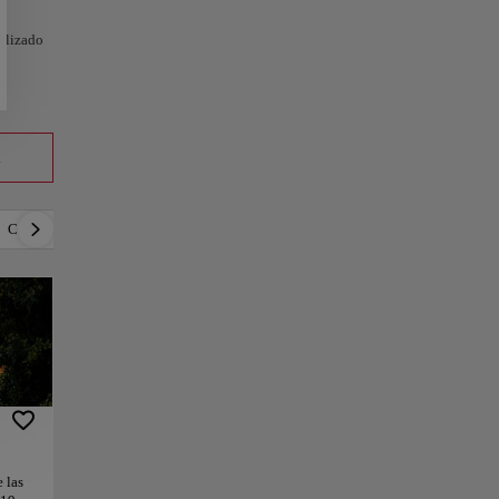
nalizado
a
Cultura
Gastronomía
Cultura local
Música
 las