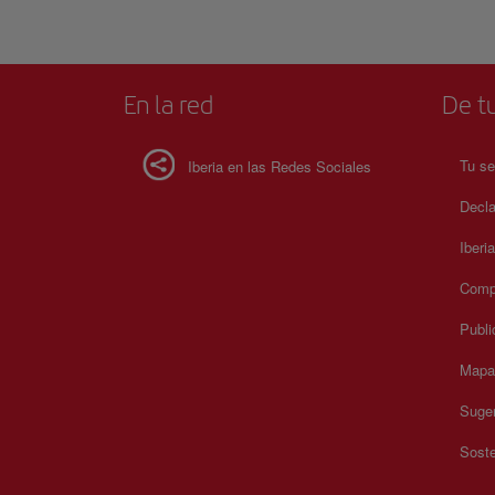
En la red
De tu
Tu se
Iberia en las Redes Sociales
Decla
Iberi
Compr
Publi
Mapa 
Suger
Soste