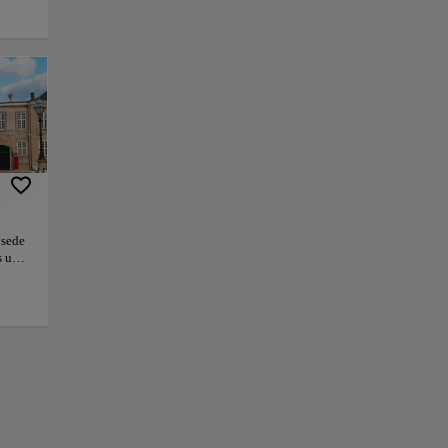
tiguas del mundo.
ardia real. Todos
e Rosenborg hasta
da en el siglo
III, el Palacio de
 Federico V de 1771.
 sede
s una
g es
+
ver el
o de
a.
−
stá
II, el
o de
a del