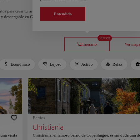
itos para crear tu ruta y compartirla. ¿Quieres más ideas? Obtén un itinerario perso
Entendido
os y descargable en Google Maps.
NUEVO
Itinerario
Ver map
Económico
Lujoso
Activo
Relax
Barrios
Christiania
una visita
Christiania, el famoso barrio de Copenhague, es sin duda una de