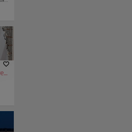
 1971,
artel
lle
 sido
s de
da
tes de
 zona
años
rens