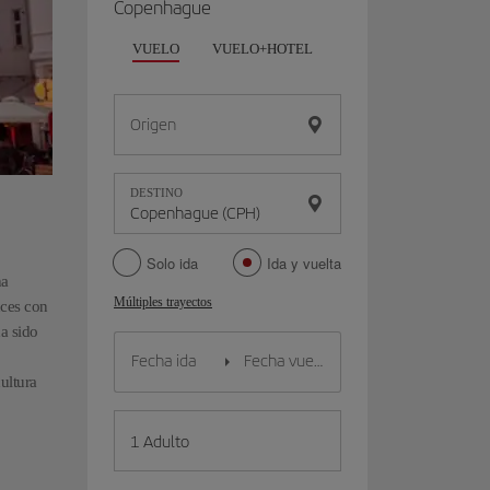
Copenhague
VUELO
VUELO+HOTEL
VUELO+COCHE
Origen
DESTINO
Solo ida
Ida y vuelta
na
Múltiples trayectos
uces con
a sido
ultura