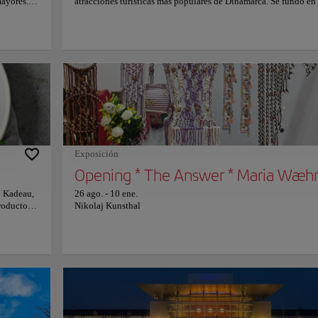
mayores.
atracciones turísticas más populares de Dinamarca. Se fundó en
 y es de
cuando un grupo de personas hizo un agujero en la valla del cu
 barrio
militar de Bådmandsgade. Pronto la zona fue conocida por la ca
ertido en
Pusher. Esta controvertida zona es querida por muchos, pero ha
r de
un punto de inflexión para un fuerte debate. Hoy en día, mucho
e muchas
los colonos originales siguen viviendo en este barrio
s, quienes
autogestionado. En Christiania viven unas 1.000 personas y ca
Gardens es
año la visitan más de 500.000 personas. Muchos de los habitan
Christiania construyeron ellos mismos sus casas, lo que da a la
ines. Por
un aire arquitectónico muy interesante con un claro aire de los 
 cuento de
70. Además, hay una gran variedad de restaurantes ecológicos,
obre
talleres, galerías y locales de música que ofrecen todo tipo de
experiencias culturales.
Exposición
Opening * The Answer * Maria Wæh
o Kadeau,
26 ago.
-
10 ene.
productos
Nikolaj Kunsthal
nto más
iudad de
de los
e
ue evocan
inaria
as
n de