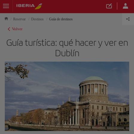
Reservar
Destinos
Guía de destinos
Volver
Guía turística: qué hacer y ver en
Dublín