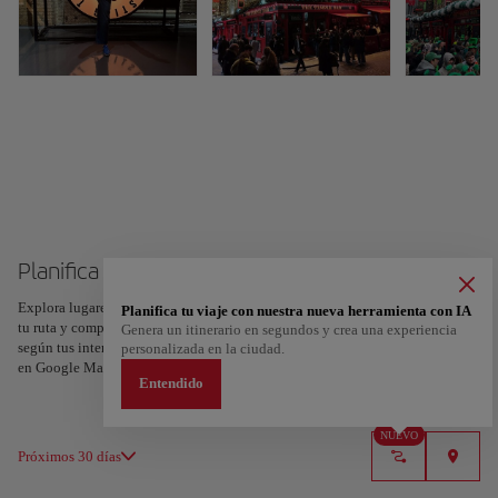
Planifica tu viaje a Dublín
Explora lugares, experiencias y marca con el corazón tus favoritos para crear
Planifica tu viaje con nuestra nueva herramienta con IA
tu ruta y compartirla. ¿Quieres más ideas? Obtén un itinerario personalizado
Genera un itinerario en segundos y crea una experiencia
según tus intereses y la duración de tu viaje: en sólo dos pasos y descargable
personalizada en la ciudad.
en Google Maps.
Entendido
NUEVO
Próximos 30 días