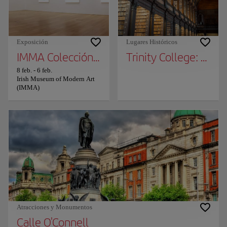
Exposición
Lugares Históricos
IMMA Colección Arte como Agencia
Trinity College: The 
8 feb.
-
6 feb.
Irish Museum of Modern Art
(IMMA)
Atracciones y Monumentos
Calle O'Connell