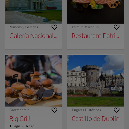
Museos y Galerías
Estrella Michelin
Galería Nacional de Irlanda
Restaurant Patrick G
Gastronomía
Lugares Históricos
Big Grill
Castillo de Dublín
13 ago.
-
16 ago.