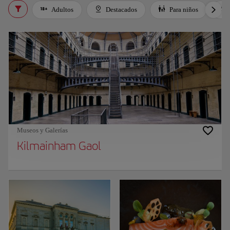
Adultos
Destacados
Para niños
Museos y Galerías
Kilmainham Gaol