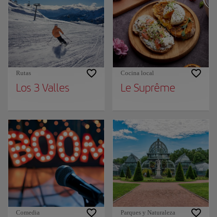
Rutas
Cocina local
Los 3 Valles
Le Suprême
Comedia
Parques y Naturaleza