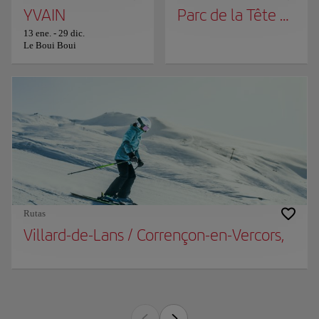
YVAIN
Parc de la Tête d'Or
13 ene.
-
29 dic.
Le Boui Boui
Rutas
Villard-de-Lans / Corrençon-en-Vercors,