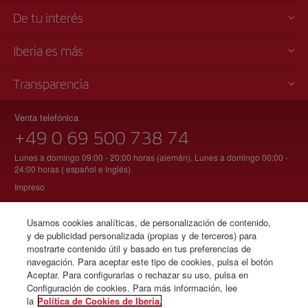
De tu interés
Iberia es más
Transparencia
Venta telefónica
+49 0 69 500 738 74
Lunes a domingo 09:00 - 20:00 horas (alemán). Lunes a domingo 00:00 -
24:00 horas ( español e inglés)
Impreso
Usamos cookies analíticas, de personalización de contenido,
y de publicidad personalizada (propias y de terceros) para
© Iberia 2026
mostrarte contenido útil y basado en tus preferencias de
navegación. Para aceptar este tipo de cookies, pulsa el botón
Aceptar. Para configurarlas o rechazar su uso, pulsa en
Configuración de cookies. Para más información, lee
la
Política de Cookies de Iberia.