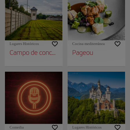
Lugares Históricos
Cocina mediterránea
Campo de concentración de Dachau
Pageou
Comedia
Lugares Históricos