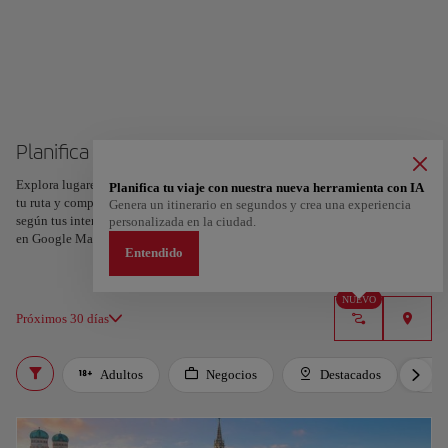
Planifica tu viaje a Múnich
Explora lugares, experiencias y marca con el corazón tus favoritos para crear
Planifica tu viaje con nuestra nueva herramienta con IA
tu ruta y compartirla. ¿Quieres más ideas? Obtén un itinerario personalizado
Genera un itinerario en segundos y crea una experiencia
según tus intereses y la duración de tu viaje: en sólo dos pasos y descargable
personalizada en la ciudad.
en Google Maps.
Entendido
NUEVO
Próximos 30 días
Adultos
Negocios
Destacados