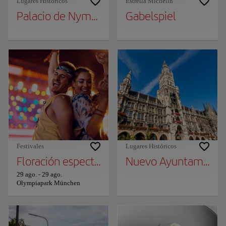
Lugares Históricos
Estrella Michelin
Palacio de Nymphenburg
Gabelspiel
Festivales
Lugares Históricos
Floración espectacular
Nuevo Ayuntamiento
29 ago.
-
29 ago.
Olympiapark München