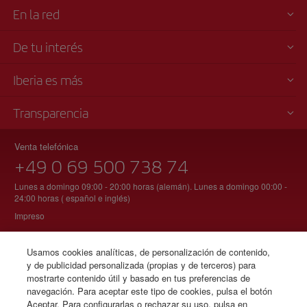
En la red
De tu interés
Iberia es más
Transparencia
Venta telefónica
+49 0 69 500 738 74
Lunes a domingo 09:00 - 20:00 horas (alemán). Lunes a domingo 00:00 -
24:00 horas ( español e inglés)
Impreso
Usamos cookies analíticas, de personalización de contenido,
y de publicidad personalizada (propias y de terceros) para
© Iberia 2026
mostrarte contenido útil y basado en tus preferencias de
navegación. Para aceptar este tipo de cookies, pulsa el botón
Aceptar. Para configurarlas o rechazar su uso, pulsa en