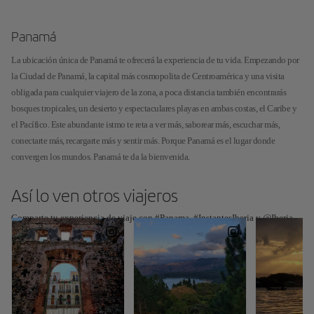
Panamá
La ubicación única de Panamá te ofrecerá la experiencia de tu vida. Empezando por
la Ciudad de Panamá, la capital más cosmopolita de Centroamérica y una visita
obligada para cualquier viajero de la zona, a poca distancia también encontrarás
bosques tropicales, un desierto y espectaculares playas en ambas costas, el Caribe y
el Pacífico. Este abundante istmo te reta a ver más, saborear más, escuchar más,
conectarte más, recargarte más y sentir más. Porque Panamá es el lugar donde
convergen los mundos. Panamá te da la bienvenida.
Así lo ven otros viajeros
Comparte tu experiencia de viaje con #Panama, #InstantesIberia y @Iberia