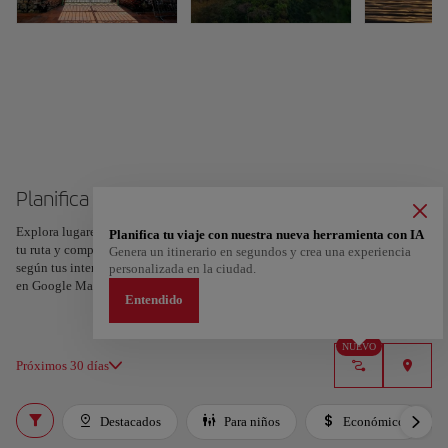
Planifica tu viaje a Panamá
Explora lugares, experiencias y marca con el corazón tus favoritos para crear
Planifica tu viaje con nuestra nueva herramienta con IA
tu ruta y compartirla. ¿Quieres más ideas? Obtén un itinerario personalizado
Genera un itinerario en segundos y crea una experiencia
según tus intereses y la duración de tu viaje: en sólo dos pasos y descargable
personalizada en la ciudad.
en Google Maps.
Entendido
NUEVO
Próximos 30 días
Destacados
Para niños
Económico