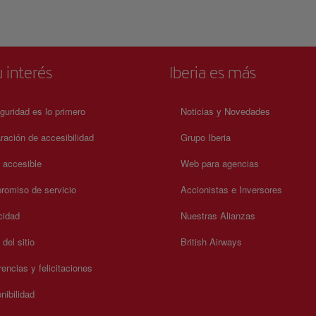
impresionantes, una visita al volcán San Antonio promete una
experiencia inolvidable llena de asombro y descubrimiento. D
a su atractivo turístico, el Volcán de San Antonio es de fácil acc
con zonas de aparcamiento disponibles y una entrada que oscil
entre 6 y 12 euros.
 interés
Iberia es más
guridad es lo primero
Noticias y Novedades
ración de accesibilidad
Grupo Iberia
a accesible
Web para agencias
omiso de servicio
Accionistas e Inversores
cidad
Nuestras Alianzas
del sitio
British Airways
encias y felicitaciones
nibilidad