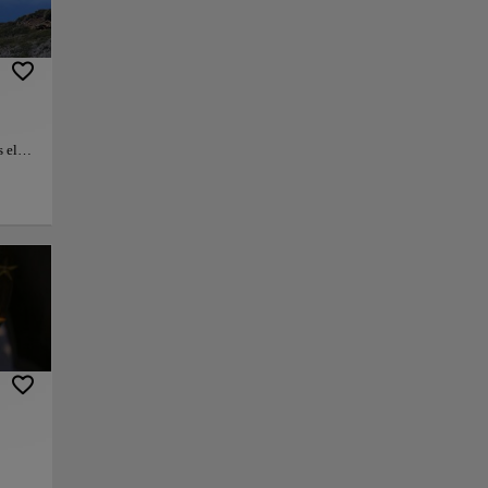
s el
isajes
y la
 como
 de
os en
nlace
Guardar
bido a
s
1.500
icas.