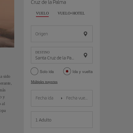
Cruz de la Palma
VUELO
VUELO+HOTEL
VUELO+COCHE
Origen
DESTINO
Solo ida
Ida y vuelta
a sido
Múltiples trayectos
erante,
 más
o y
 al
ropa