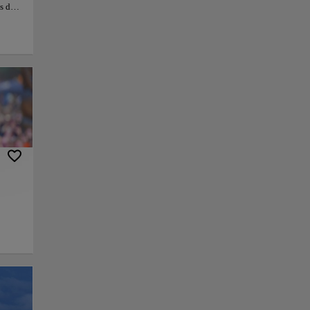
s de
la
a
 color
s de
adable
s
ra los
ofrece
a de
iencia