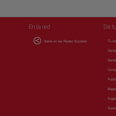
En la red
De tu
Tu se
Iberia en las Redes Sociales
Decla
Iberi
Compr
Publi
Mapa 
Suger
Soste