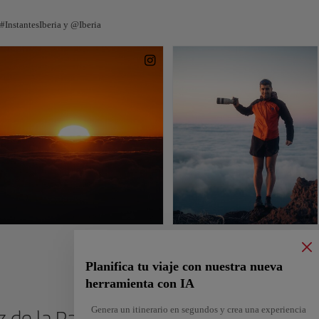
InstantesIberia y @Iberia
Planifica tu viaje con nuestra nueva
herramienta con IA
Genera un itinerario en segundos y crea una experiencia
uz de la Palma