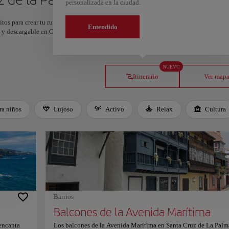
personalizada en la ciudad.
itos para crear tu ruta y compartirla. ¿Quieres más ideas? Obtén un itinerario perso
Entendido
os y descargable en Google Maps.
NUEVO
Itinerario
Ver map
ra niños
Lujoso
Activo
Relax
Cultura
Barrios
Balcones de la Avenida Marítima
 encanta
Los balcones de la Avenida Marítima en Santa Cruz de La Palm