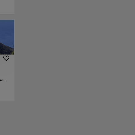
zona conocida como
ter y las laderas
una "verdadera
cas. Los viajeros
s, disfrutando de
s impresionantes,
nto. Debido a su
re
s y una entrada que
ece
+
bargo,
sidera
 los
−
villas
tas
 la
istas