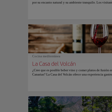
por su encanto natural y su ambiente tranquilo. Los visitan
bienvenidos por una vasta extensión de arena volcánica ne
muestra la geología única de la isla. El choque rítmico de l
Atlántico contra la costa crea una banda sonora relajante, q
a todos a relajarse y sumergirse en el ambiente sereno. Más 
belleza, esta playa ofrece un escape del ajetreo y el bullicio
vida de la ciudad. Sirve como un refugio perfecto para aqu
buscan tranquilidad en la naturaleza. Gracias al clima subtr
playa de Nogales mantiene un ambiente acogedor incluso 
los meses de invierno. El sol cálido y las brisas suaves lo h
para pasear por la costa o simplemente disfrutar del clima 
Ya sea nadando, tomando el sol o admirando el esplendor n
esta joya promete una experiencia rejuvenecedora para tod
Cocina mediterránea
visitantes. Para más información, consulte su web oficial.
La Casa del Volcán
¿Cree que es posible beber vino y comer platos de fusión en
Canarias? La Casa del Volcán ofrece una experiencia gast
única, fusionando la tradición canaria con una excelente ca
vinos de La Palma. Ubicado a la entrada del Volcán San An
Fuente caliente, el restaurante ofrece una ubicación excepc
entre las lavas que conducen al volcán y los viñedos que s
el vino del lugar. La oportunidad de maridar los platos con
amplia selección de vinos de La Palma añade un toque espe
experiencia culinaria. Su absoluto respeto por los producto
su dedicación a la creación de platos que honran la tradici