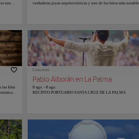
tes son
verdaderas joyas arquitectónicas y uno de los hitos más notable
gra, que
la ciudad. Ubicados en la parte trasera de algunas casas frente a 
as olas del
calle Real, estos balcones dobles son exclusivos de la isla de L
ue invita
Palma y representan una auténtica obra de arte. Destacan por su
allá de su
y la exuberancia de las plantas y flores que las adornan. Ademá
 de la
su valor arquitectónico e histórico, los balcones ofrecen un agr
ellos que
paseo para los visitantes, que pueden disfrutar del encanto de la
opical, la
calles adyacentes y explorar las tiendas y negocios cercanos. Pa
durante
amantes de la fotografía, este lugar es un verdadero tesoro, que 
acen ideal
innumerables oportunidades para capturar la esencia y la bellez
agradable.
la arquitectura canaria. Contemplar estos balcones es una exper
atural,
única que permite apreciar la riqueza cultural y el cuidado del
os sus
patrimonio de la ciudad.
Concierto
Pablo Alborán en La Palma
 las Islas
8 ago.
-
8 ago.
ronómica
RECINTO PORTUARIO SANTA CRUZ DE LA PALMA
rta de
tonio en
ional
uministran
 una
cial a la
s locales y
ón lo