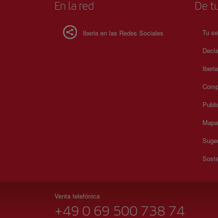
En la red
De tu
Tu se
Iberia en las Redes Sociales
Decla
Iberi
Compr
Publi
Mapa 
Suger
Soste
Venta telefónica
+49 0 69 500 738 74