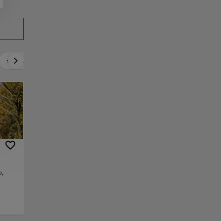
a
Relax
Cultura
Gastronomía
Música
o,
ico
unidad
de los