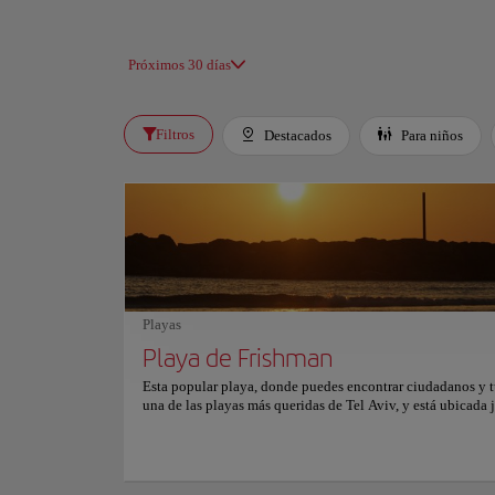
Próximos 30 días
Filtros
Destacados
Para niños
Playas
Playa de Frishman
Esta popular playa, donde puedes encontrar ciudadanos y tu
una de las playas más queridas de Tel Aviv, y está ubicada j
playa de Gordon, frente a la Embajada de EE. UU. en el cen
Aviv. Su amplia playa de arena blanca y su entrada al agua
profunda, la convierten en un lugar estupendo para familia
niños o simplemente para disfrutar con un grupo de amigos