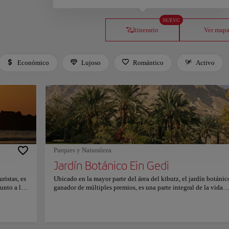
NUEVO
Itinerario
Ver map
Económico
Lujoso
Romántico
Activo
Parques y Naturaleza
Jardín Botánico Ein Gedi
ristas, es
Ubicado en la mayor parte del área del kibutz, el jardín botánic
unto a la
ganador de múltiples premios, es una parte integral de la vida
tro de Tel
comunitaria del kibutz, convirtiéndose en el único jardín botán
 poco
del mundo que integra los hogares de los residentes de la com
s con
circundante. Aquí los visitantes pueden disfrutar de hermosos
. Y para
paisajes desde varios miradores estratégicamente ubicados, don