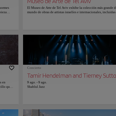
Museo de Arte de Tel Aviv
enormes
El Museo de Arte de Tel Aviv exhibe la colección más grande d
pieza
mundo de obras de artistas israelíes e internacionales, incluidas
s de reloj
del impresionismo y postimpresionismo de Degas, Monet, Van
 un hito
Henry Moore, Picasso y Jackson Pollock, y es considerado el 
tanas de
de arte más grande de Israel. Con su edificio ultramoderno y su
, y el
arquitectura sofisticada, este lugar alberga y destaca las obras d
rgullo
a la perfección y es un referente en la escena del arte contempo
strucción.
de Israel; así que si planea visitar solo un museo de arte tradici
 y ha sido
cuando esté en Israel, ¡visite el Museo de Arte de Tel Aviv! Par
Copiar e
anas y
información sobre horarios y precios consulta su web oficial.
ordon
Concierto
Tamir Hendelman and Tierney Sutt
s en
9 ago.
-
9 ago.
illo que
Shablul Jazz
os
olvidemos
a.
ordon St 1, Tel Aviv-Yafo, Israel
vísceras o
e asado
se anuncie
o, la Playa Gordon ofrece todo lo que podrías desear de una playa urbana. La exten