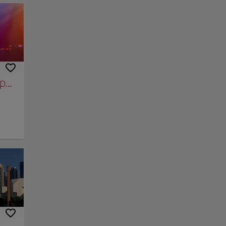
ía
ies
s del
ute
 Para
l.
pette)