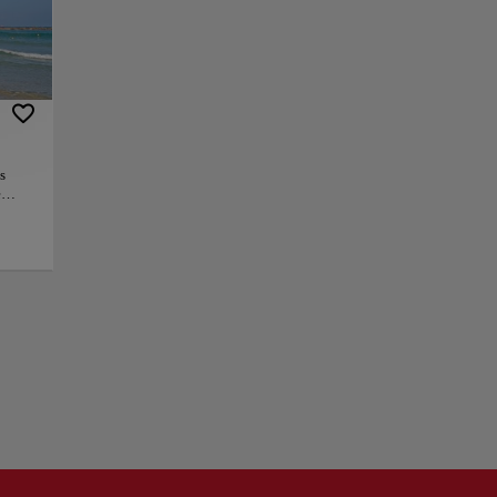
merosos bares y
antadora piscina de
ran que el
l aire libre junto a
s
e
los
de una
+
l, una
arse,
 el
−
nte,
baile.