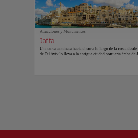
su pedido en este lugar espacioso, ubicado en una pequeña
blanca se extiende
Jaffa, mientras contempla la vista azul y cautivadora del ma
restaurantes, ademá
más información sobre reservas y precios consulta su web of
agua salada rodeada
entretenimiento no f
la playa ofrecen di
Atracciones y Monumentos
Jaffa
Esta playa realment
Mostrar más
Una corta caminata hacia el sur a lo largo de la costa desde 
de Tel Aviv lo lleva a la antigua ciudad portuaria árabe de J
laberinto de calles estrechas y edificios de piedra caliza qu
conforman la antigua ciudad, el corazón permanente de la h
Tel Aviv. Con sus restos de acrópolis preservados y su arqu
piedra bien restaurada, este antiguo enclave comercial se h
convertido no solo en el hogar de artistas y bohemios, sin
en una de las mejores atracciones turísticas de Tel Aviv, y e
rodeado de un ambiente particularmente animado por las 
cuando el casco antiguo se llena de comensales. Sin embar
comparación con el ajetreo de la gran ciudad de Tel Aviv, J
lugar maravillosamente tranquilo para dar un paseo por las 
aún conservan su encanto antiguo.