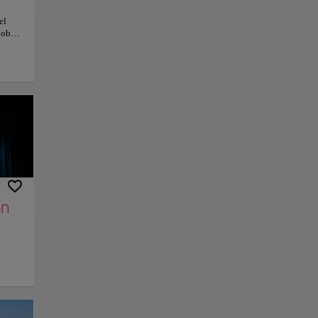
el
 obras
 Gogh,
Museo
e arte
ráneo
onal
a más
nlace
Guardar
on
sa playa de arena