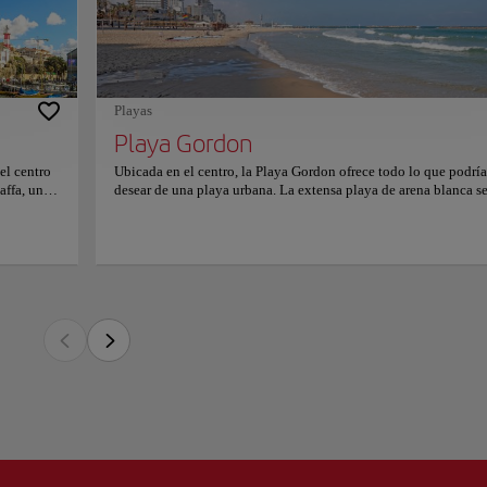
 colina en
 junto al paseo marítimo más moderno del país, donde los visitantes encontrarán nu
r. Para
s de una zona de fitness, canchas de voleibol de playa, un parque infantil, una enc
icial.
 de césped para relajarse, y múltiples proveedores de deportes acuáticos que asegu
alte en esta playa. Y si esto no fuera suficiente, después del atardecer, varios bares a
versión nocturna para los fiesteros con DJs, bebidas y baile.
Playas
Playa Gordon
e merece una visita y lo mejor es que no te arrepentirás.
el centro
Ubicada en el centro, la Playa Gordon ofrece todo lo que podría
affa, un
desear de una playa urbana. La extensa playa de arena blanca s
e
extiende junto al paseo marítimo más moderno del país, donde 
istoria de
visitantes encontrarán numerosos bares y restaurantes, además 
itectura de
zona de fitness, canchas de voleibol de playa, un parque infanti
a
encantadora piscina de agua salada rodeada de césped para relaj
o también
y múltiples proveedores de deportes acuáticos que aseguran que
stá
entretenimiento no falte en esta playa. Y si esto no fuera suficie
noches
después del atardecer, varios bares al aire libre junto a la playa
go, en
ofrecen diversión nocturna para los fiesteros con DJs, bebidas y 
affa es un
Esta playa realmente merece una visita y lo mejor es que no te
calles que
arrepentirás.