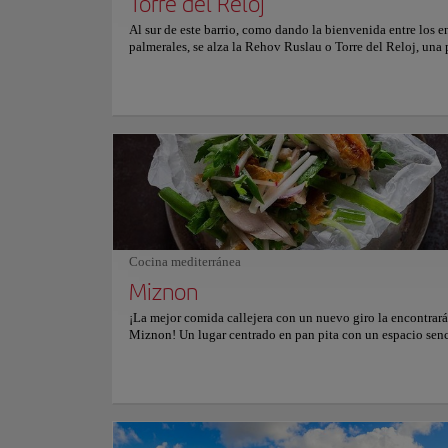
Torre del Reloj
Al sur de este barrio, como dando la bienvenida entre los 
palmerales, se alza la Rehov Ruslau o Torre del Reloj, una 
emblemática construida en 1903 como una de las siete torre
que quedan de la época otomana y que se ha convertido en
de la vecindario. Esta torre de piedra caliza cuenta con ven
mosaicos exquisitos que representan la historia de la ciudad
reloj de la torre simboliza la modernidad y fue motivo de o
para los judíos y árabes de Jaffa que colaboraron en su con
Visita esta torre que se cierne sobre la plaza central de Jaffa
testigo de la presencia de las comunidades judías, musulm
cristianas de Tierra Santa a lo largo de la historia.
Playas
Playa G
Cocina mediterránea
Miznon
¡La mejor comida callejera con un nuevo giro la encontrará
Playa
Miznon! Un lugar centrado en pan pita con un espacio senc
vibra todo el día. El ambiente aquí es bullicioso, con preci
razonables y un personal amable y lleno de energía. Y no 
lo más importante: la comida es excepcionalmente delicios
Ubicación:
J. L. G
Enormes pitas rellenas con su elección de verduras, pollo, 
carne lo esperan, al igual que pescado y papas fritas o ñam
con especias y coliflor. Reclame un asiento y espere a que 
Ubicada en el centr