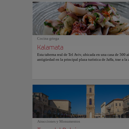
aquellos que se sienten inquietos todo el día, hay canchas 
voleibol de playa, una pista de ejercicios para hacer ejercic
sol y muchos restaurantes y bares muy cerca en el paseo ma
Tel Aviv. ¡Definitivamente, el lugar perfecto para disfrutar 
relajante y divertido!
Cocina griega
Kalamata
Esta taberna real de Tel Aviv, ubicada en una casa de 500 a
antigüedad en la principal plaza turística de Jaffa, trae a la
Jaffa un mundo colorido de sabores mediterráneos frescos 
menú que enfatiza la cocina griega, italiana y chipriota co
israelí. . Desde su ubicación única, perfectamente posicion
el puerto de pescadores de Jaffa y la Ciudad Vieja, este res
ofrece una hermosa vista del Mar Mediterráneo y una expe
única que combina el mundo culinario de Tel Aviv con la 
de larga data de la Vieja Jaffa y sus mercados de comida. K
definitivamente un restaurante con la combinación perfect
excelente comida, vistas espectaculares y ambiente medite
no te puedes perder en Tel Aviv. Para más información sobr
y precios consulta su web oficial.
Atracciones y Monumentos