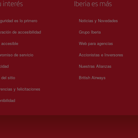
 interés
Iberia es más
guridad es lo primero
Noticias y Novedades
ración de accesibilidad
Grupo Iberia
a accesible
Web para agencias
omiso de servicio
Accionistas e Inversores
cidad
Nuestras Alianzas
del sitio
British Airways
encias y felicitaciones
nibilidad