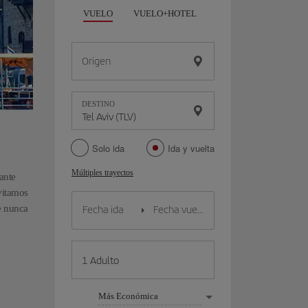
VUELO
VUELO+HOTEL
VUELO+COCHE
Origen
DESTINO
Solo ida
Ida y vuelta
Múltiples trayectos
ante
nvitamos
e nunca
Más Económica