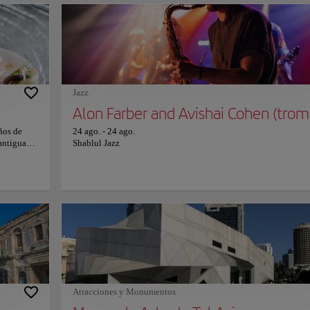
de
marcadores numerados a lo largo de los jardines brindan una gu
io bajo el
fácil para el sendero para caminar, visitar la exhibición de espec
rítimo de
raras y en peligro de extinción y llegar a muchas atracciones má
de un día
lugar. Ingrese al jardín por la carretera sur del estacionamiento,
camine por el jardín a través de los senderos señalizados y disfr
del hermoso entorno del Jardín Botánico en el kibutz Ein Gedi.
más información sobre horarios y precios consulta su web oficia
Jazz
Alon Farber and Avishai Cohen (trom
ños de
24 ago.
-
24 ago.
 antigua
Shablul Jazz
con un
n un toque
ada entre
taurante
riencia
herencia
alamata es
a de
rráneo que
e reservas
Atracciones y Monumentos