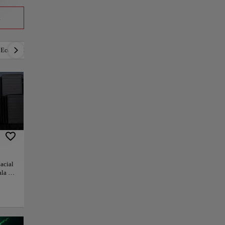
a
Económico
Lujoso
Romántico
Activo
acial
ala de
más de
un
os
s y su
lican