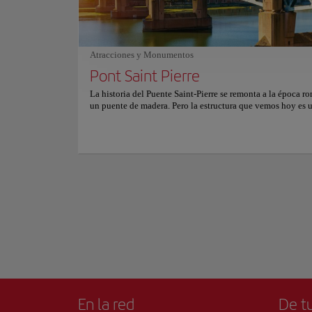
postres como el café gourmet o la mousse de chocolate com
Este complejo histó
viaje de sabores. El ambiente es cálido y vibrante, con una 
lugar, el nombre "
que invita a la relajación y un equipo atento que ama lo qu
construido original
Le Bistrot des Galopins es una combinación perfecta de aut
romano rosa, pero a
buen gusto y generosidad, ideal para aquellos que buscan d
Atracciones y Monumentos
de la cocina francesa sin formalidades, en un acogedor rinc
Se amplió la iglesi
centro de Toulouse. Para más información sobre reservas y 
Pont Saint Pierre
impresionante: para
consultar su web oficial.
central de la que i
La historia del Puente Saint-Pierre se remonta a la época r
Mostrar más
jacobinos, y es una
un puente de madera. Pero la estructura que vemos hoy es 
maestra del siglo XIX, reconstruida después de que la Rev
La iglesia también 
Francesa dejara su huella. El diseño de un solo arco era el
como cuartel, con d
la moda arquitectónica de la época, y mostraba el espíritu
de Toulouse. A lo largo de los siglos, el puente Saint-Pierre
estrella de las visitas reales a Toulouse. En los siglos XVI y
puente se adornaba con estructuras temporales y decoracio
recibir a los monarcas franceses con estilo. Una auténtica 
roja. Hoy en día, el Puente Saint-Pierre sigue siendo un el
esencial del paisaje urbano de Toulouse. Además, con el 
barrio Quartier des Carmes cerca, el puente es el punto de p
perfecto para explorar la animada cultura y vida nocturna 
Toulouse.
En la red
De tu