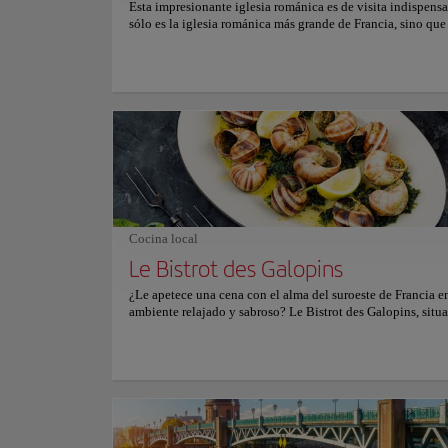
Esta impresionante iglesia románica es de visita indispens
sólo es la iglesia románica más grande de Francia, sino qu
está declarada Patrimonio de la Humanidad por la UNESC
Construida en el siglo XI en honor al primer obispo de Tou
Saturnino, ha sido una parada importante en la ruta de per
de Santiago de Compostela durante siglos. Cuando entres, 
sorprenderá la magistral arquitectura románica de la iglesi
es impresionante, y la girola está repleta de increíbles escul
frescos. Y ni siquiera hablemos de la fachada: las intrincada
detalladas esculturas no se parecen a nada que hayas visto 
Tómate tu tiempo para explorar las numerosas capillas de la
la cripta, donde podrás ver los restos de San Saturnino y ot
mártires de los primeros cristianos. ¿Y lo mejor? La entrada
gratuita y la iglesia abre todos los días (incluso los doming
Lugares Históricos
Cocina local
más tarde). Para más información sobre horarios, consulta 
Convent
oficial.
Le Bistrot des Galopins
¿Le apetece una cena con el alma del suroeste de Francia e
ambiente relajado y sabroso? Le Bistrot des Galopins, situa
Cultura
corazón de Toulouse, ofrece precisamente eso: una experie
relajada con platos caseros, generosos y auténticos, perfect
compartir con amigos o disfrutar en pareja. Su cocina mues
productos frescos y locales con platos como pechuga de pat
Ubicación:
Pl. des
jugoso entrecôte, tacos de pato y tartares bien condimentad
puntos destacados incluyen wraps, hamburguesas caseras, 
vegetarianas y tablas de queso mixto y charcutería. Para c