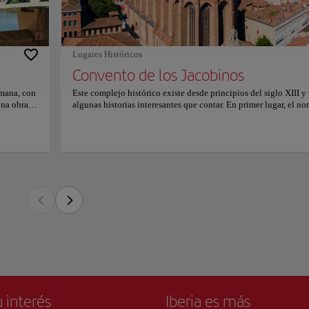
pletan el
rico existe desde principios del siglo XIII y tiene algunas historias interesantes qu
terraza
Jacobinos" es en realidad un apodo de la Orden de los Dominicos, y aunque se llama
e hacen.
mente para una comunidad de hombres. La primera iglesia del lugar era un sencillo 
enticidad,
 lo largo del siglo siguiente sufrió importantes transformaciones.
isfrutar
Lugares Históricos
ón en el
a, se aumentó la altura del coro y se añadió un tejado abovedado. Pero aquí está la 
precios,
Convento de los Jacobinos
 hacer frente a los retos técnicos del nuevo espacio, los constructores instalaron 
rradian las nervaduras de la bóveda. Se la conoce como "Le Palmier des Jacobins", o 
omana, con
Este complejo histórico existe desde principios del siglo XIII y 
 auténtica maravilla arquitectónica.
una obra
algunas historias interesantes que contar. En primer lugar, el n
olución
"Jacobinos" es en realidad un apodo de la Orden de los Dominic
alberga las reliquias de Tomás de Aquino, famoso teólogo y filósofo. Además, el ed
 culmen de
aunque se llama convento, fue construido originalmente para u
ormitorios, establos y armería. Sin duda, se trata de un espacio multifuncional.
 innovador
comunidad de hombres. La primera iglesia del lugar era un senc
 ha sido la
edificio de ladrillo romano rosa, pero a lo largo del siglo siguie
 XVII, el
sufrió importantes transformaciones. Se amplió la iglesia, se a
nes para
la altura del coro y se añadió un tejado abovedado. Pero aquí es
alfombra
parte realmente impresionante: para hacer frente a los retos técn
emento
del nuevo espacio, los constructores instalaron una enorme co
animado
central de la que irradian las nervaduras de la bóveda. Se la co
artida
como "Le Palmier des Jacobins", o la palmera de los jacobinos, 
de
una auténtica maravilla arquitectónica. La iglesia también albe
las reliquias de Tomás de Aquino, famoso teólogo y filósofo.
Además, el edificio ha servido como cuartel, con dormitorios,
establos y armería. Sin duda, se trata de un espacio multifuncio
 interés
Iberia es más