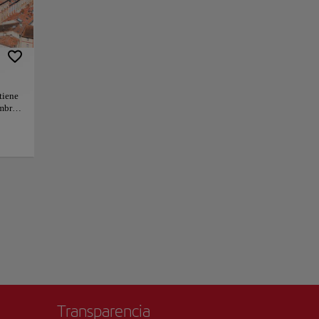
e contar. En primer
 convento, fue
edificio de ladrillo
parte realmente
una enorme columna
la palmera de los
tiene
ombre
os, y
ificio ha servido
na
illo
nte
+
umentó
tá la
icos
−
lumna
noce
y es
rga
nal.
Transparencia