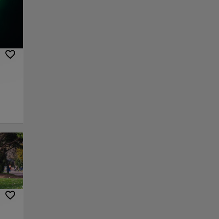
ue el
 para
storia
la
cios,