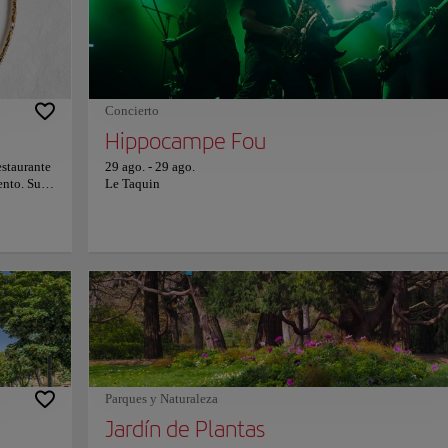
está
cómo se diseñan, construyen y prueban los aviones, haciendo q
 declarada
museo sea atractivo tanto para aficionados de la aviación como
ardín
curiosos. Las visitas guiadas, eventos especiales ocasionales y
bús o
talleres ofrecen formas adicionales de explorar temas como la hi
del Concorde, la aviación militar o la innovación de Airbus,
brindando a los visitantes una rara mirada detrás de cámaras en 
Concierto
industria aeronáutica. Para más información sobre reservas y pre
consulte su sitio web oficial.
Hippocampe Fou
estaurante
29 ago.
-
29 ago.
ento. Su
Le Taquin
cueva
stronómica
locales y
an la
ú incluye
iles notas
o está
ación. Con
o nuevo,
nformación
Parques y Naturaleza
Jardín de Plantas