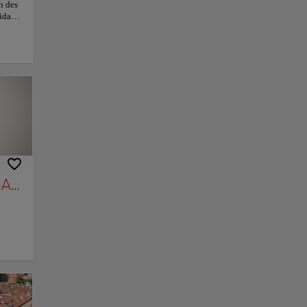
n des
ida
r
ueños
entras
a
s
 de
nlace
Guardar
cios
 sobre
GANCIA