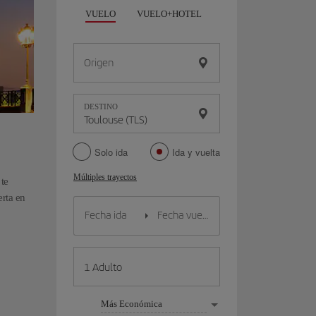
VUELO
VUELO+HOTEL
VUELO+COCHE
Origen
DESTINO
Solo ida
Ida y vuelta
Múltiples trayectos
te
erta en
Más Económica