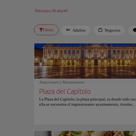
Próximos 30 días
Filtros
Adultos
Negocios
Atracciones y Monumentos
Plaza del Capitolo
La Plaza del Capitolo, la plaza principal, es donde todo su
ella se encuentra el impresionante ayuntamiento, tiendas,
restaurantes e incluso un mercado local. Y cuando se pone e
Hotel de Ville se ilumina, haciendo que la plaza sea aún m
Pero el Capitolio no es sólo una plaza, también es el nombr
increíble ayuntamiento de terracota de la ciudad, verdader
de la historia y la identidad de Toulouse. Y si te gustan las a
encantará el Théâtre du Capitole, un teatro de ópera de cat