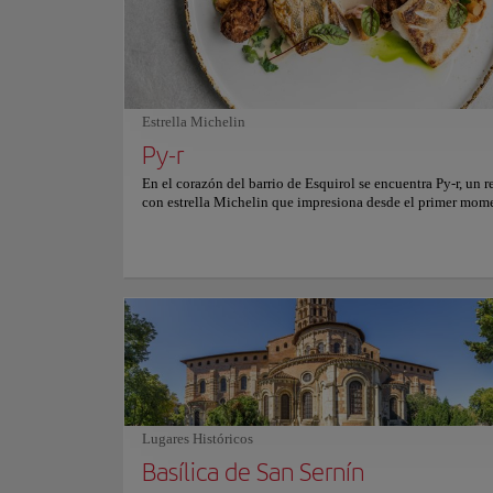
mundial que acoge todo tipo de espectáculos. El Capitolio 
rodeado de joyas históricas como la Basílica Saint-Sernin,
Patrimonio de la Humanidad por la UNESCO, y el sereno J
Japonés Pierre Baudis. Además, es muy fácil llegar en auto
metro, y se puede explorar toda la zona a pie.
Estrella Michelin
Py-r
En el corazón del barrio de Esquirol se encuentra Py-r, un r
con estrella Michelin que impresiona desde el primer mom
ambiente íntimo y minimalista recuerda a una sofisticada 
subterránea, el escenario perfecto para una experiencia ga
extraordinaria. El chef se inspira en los mejores productos 
de temporada, transformándolos en creaciones que combin
tradición francesa y la innovación contemporánea. El men
carnes envejecidas de alta calidad, pescados frescos con sut
cítricas y postres que se asemejan a obras de arte. Cada plat
diseñado para impresionar tanto en sabor como en present
un menú en constante cambio, cada visita a Py-r ofrece alg
lo que lo convierte en un viaje culinario único. Para más i
sobre reservas y precios, consultar su web oficial.
Lugares Históricos
Basílica de San Sernín