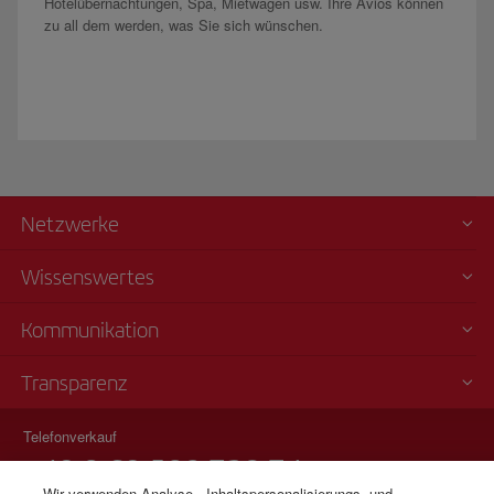
Hotelübernachtungen, Spa, Mietwagen usw. Ihre Avios können
zu all dem werden, was Sie sich wünschen.
Netzwerke
Wissenswertes
Kommunikation
Transparenz
Telefonverkauf
+49 0 69 500 738 74
Wir verwenden Analyse-, Inhaltspersonalisierungs- und