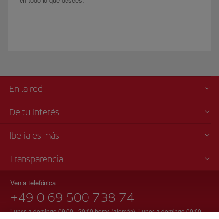
en todo lo que desees.
En la red
De tu interés
Iberia es más
Transparencia
Venta telefónica
+49 0 69 500 738 74
Lunes a domingo 09:00 - 20:00 horas (alemán). Lunes a domingo 00:00 -