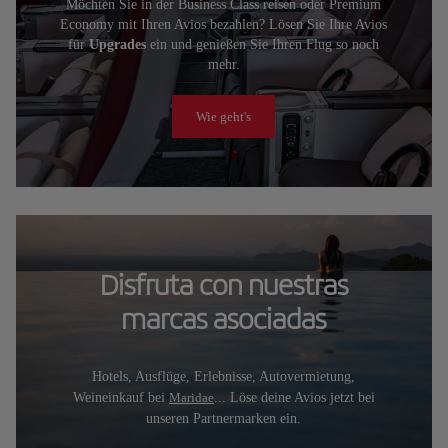
Möchten Sie in der Business Class reisen oder Premium
Economy mit Ihren Avios bezahlen? Lösen Sie Ihre Avios
für
Upgrades
ein und genießen Sie Ihren Flug so noch
mehr.
Wie geht's
Disfruta con nuestras
marcas asociadas
Hotels, Ausflüge, Erlebnisse, Autovermietung,
Weineinkauf bei
Maridae
... Löse deine Avios jetzt bei
unseren Partnermarken ein.