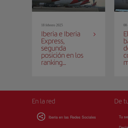
18 febrero 2025
08 
Iberia e Iberia
E
Express,
b
segunda
d
posición en los
c
ranking...
m
En la red
De tu
Tu se
Iberia en las Redes Sociales
Decla