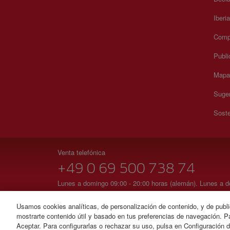
Iberi
Compr
Publi
Mapa 
Suger
Soste
Venta telefónica
+49 0 69 500 738 74
Lunes a domingo 09:00 - 20:00 horas (alemán). Lunes a do
Impreso
Usamos cookies analíticas, de personalización de contenido, y de publi
mostrarte contenido útil y basado en tus preferencias de navegación. Pa
© Iberia 2026
Aceptar. Para configurarlas o rechazar su uso, pulsa en Configuración 