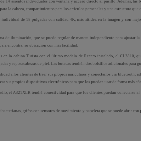
e 14 asientos individuales con ventana y acceso directo al pasillo. Además, las bu
l para la cabeza, compartimientos para los artículos personales y una estructura qu
a individual de 18 pulgadas con calidad 4K, más nitidez en la imagen y con mej
ma de iluminación, que se puede regular de manera independiente para ajustar la 
ara encontrar su ubicación con más facilidad.
en la cabina Turista con el último modelo de Recaro instalado, el CL3810, que 
adas y reposacabezas de piel. Las butacas tendrán dos bolsillos adicionales para gua
idad a los clientes de traer sus propios auriculares y conectarlos vía bluetooth; 
ocar sus propios dispositivos electrónicos para que los puedan usar de forma más c
 radio, el A321XLR tendrá conectividad para que los clientes puedan conectarse al 
tibacterianas, grifos con sensores de movimiento y papelera que se puede abrir con 