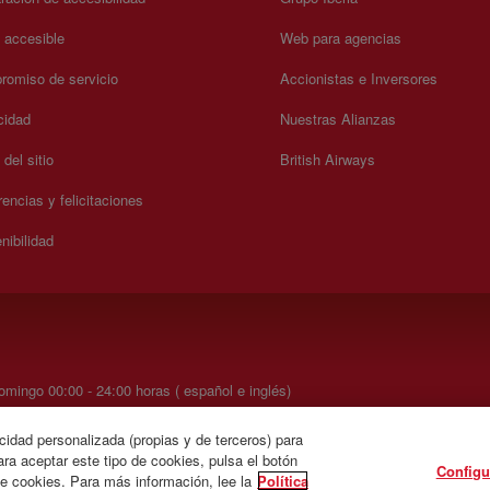
a accesible
Web para agencias
omiso de servicio
Accionistas e Inversores
cidad
Nuestras Alianzas
del sitio
British Airways
encias y felicitaciones
nibilidad
mingo 00:00 - 24:00 horas ( español e inglés)
cidad personalizada (propias y de terceros) para
ra aceptar este tipo de cookies, pulsa el botón
Configu
de cookies. Para más información, lee la
Política