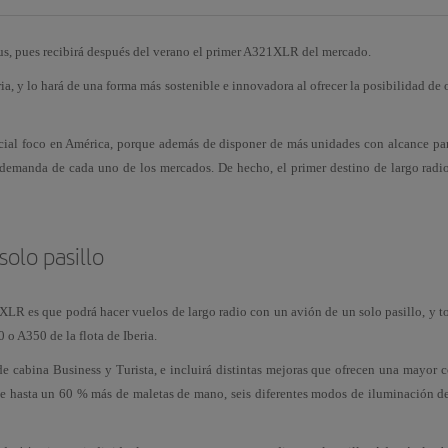
bus, pues recibirá después del verano el primer A321XLR del mercado.
eria, y lo hará de una forma más sostenible e innovadora al ofrecer la posibilidad de
pecial foco en América, porque además de disponer de más unidades con alcance pa
a demanda de cada uno de los mercados. De hecho, el primer destino de largo radi
olo pasillo
LR es que podrá hacer vuelos de largo radio con un avión de un solo pasillo, y t
o A350 de la flota de Iberia.
 cabina Business y Turista, e incluirá distintas mejoras que ofrecen una mayor c
 hasta un 60 % más de maletas de mano, seis diferentes modos de iluminación de 