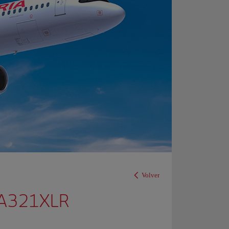
Volver
l A321XLR