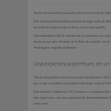
Iberia será la aerolínea lanzadera del nuevo avión de Air
Este avión permitirá reforzar la flota de largo radio de Ib
un avión de narrow body, es decir, con un solo pasillo.
Esto reforzará la red de destinos de la aerolínea con es
hacer un uso más eficiente de la flota de acuerdo con l
Washington, seguido de Boston.
Una experiencia premium, en un s
Una de las grandes innovaciones que introducirá el A321X
que el que se disfruta en modelos wide body como el A330 
Este modelo contará con 182 asientos en configuración de
más espaciosos, con una capacidad de almacenamiento de
entre otros.