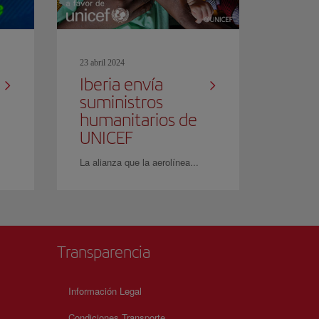
23 abril 2024
Iberia envía
suministros
humanitarios de
UNICEF
La alianza que la aerolínea...
Transparencia
Información Legal
Condiciones Transporte