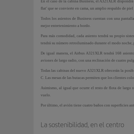
En el caso de la cabina Business, el A321XLR dispondrá d
flat’ que se convierte en cama, un amplio respaldo de pie
Todos los asientos de Business cuentan con una pantall
mejor entretenimiento a bordo.
Para más comodidad, cada asiento tendrá su propio siste
tendrá su número retroiluminado durante el modo noche, p
De igual manera, el Airbus A321XLR tendrá 168 asientos 
aviones de largo radio, con una reclinación de cuatro pulg
Todas las cabinas del nuevo A321XLR ofrecerán la posibil
C. Las mesas de las butacas permiten que los clientes col
Asimismo, al igual que ocurre el resto de flota de largo
vuelo.
Por último, el avión tiene cuatro baños con superficies an
La sostenibilidad, en el centro