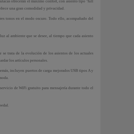
tacas ofrecerán el máximo confort, con asiento tipo ‘full
e ofrece una gran comodidad y privacidad.
ores tonos en el modo oscuro. Todo ello, acompañado del
luz al ambiente que se desee, al tiempo que cada asiento
se trata de la evolución de los asientos de los actuales
rdar los artículos personales.
además, incluyen puertos de carga mejorados USB tipos A y
ómoda.
servicio de WiFi gratuito para mensajería durante todo el
pedal.