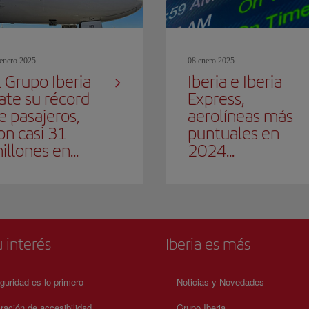
enero 2025
08 enero 2025
l Grupo Iberia
Iberia e Iberia
ate su récord
Express,
e pasajeros,
aerolíneas más
on casi 31
puntuales en
illones en...
2024...
 interés
Iberia es más
guridad es lo primero
Noticias y Novedades
ración de accesibilidad
Grupo Iberia