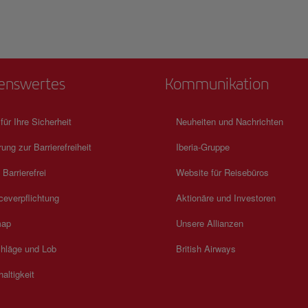
n auf,
Kubas komplexe Vergangenheit nachzudenken und gleichzeiti
seinen beständigen Geist wertzuschätzen. Die Atmosphäre wec
tstehen,
Neugier, Respekt und bedeutungsvolle Gespräche und bietet ei
Erlebnis, das über das reine Sightseeing hinausgeht und bis ins
der Identität des Landes reicht.
enswertes
Kommunikation
 für Ihre Sicherheit
Neuheiten und Nachrichten
rung zur Barrierefreiheit
Iberia-Gruppe
 Barrierefrei
Website für Reisebüros
ceverpflichtung
Aktionäre und Investoren
map
Unsere Allianzen
hläge und Lob
British Airways
altigkeit