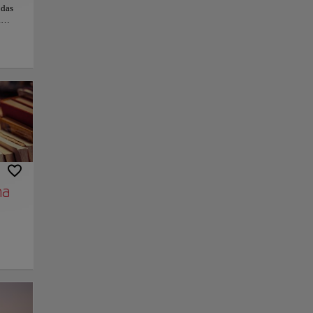
 das
.
eines
sucher
rische
Erbe
den
und
hen,
e.
ätzen
einem
na