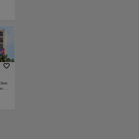
ehntelang prägende
mente verwandeln
e weitläufige
hitektur,
n.
ken und
edeutungsvolle
tität des Landes
ichen
er
d die
+
e
he
−
anade
en
kannt
er