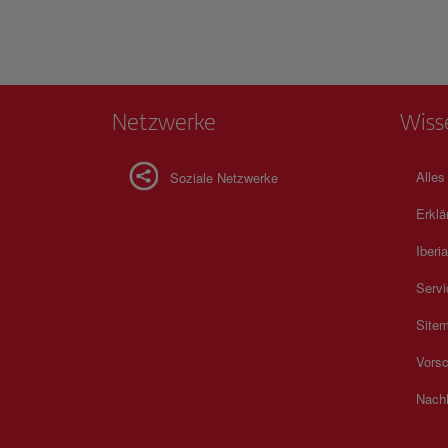
Geschichte und Alltagsleben. Musiker treten unter Balkone
Kinder spielen am Brunnen, und Reisende werden Teil der
einladenden Energie des Platzes, wodurch Erinnerungen en
die von Schönheit, Authentizität und echter kubanischer
Gastfreundschaft geprägt sind.
Netzwerke
Wiss
Alles
Soziale Netzwerke
Erklä
Iberia
Servi
Site
Vorsc
Nachh