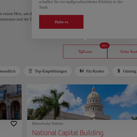
schaffen Sie ein maßgeschneidertes Erlebnis in der
Stadt.
t einem Herz, um deine Route zu erstellen und zu teilen. Suchst du nach mehr Idee
 Interessen und die Dauer deiner Reise – in nur zwei Schritten und direkt in Google
Habe es
NEU
Route
Siehe Kar
reundlich
Top-Empfehlungen
Für Kinder
Günstig
Historische Stätten
National Capital Building