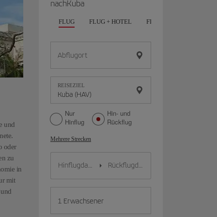
nachKuba
FLUG
FLUG + HOTEL
FLUG + AUTO
HOTE
Abflugort
REISEZIEL
Nur
Hin- und
Hinflug
Rückflug
me und
nete.
Mehrere Strecken
o oder
en zu
nomie in
ur mit
 und