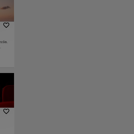
ecón.
er
en
räche
t dem
her
pieren
Halten
t
hen,
de
r ein
an