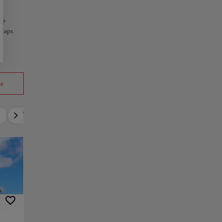
n?
 Maps
te
Luxuriös
Aktiv
Entspannen
Kultur