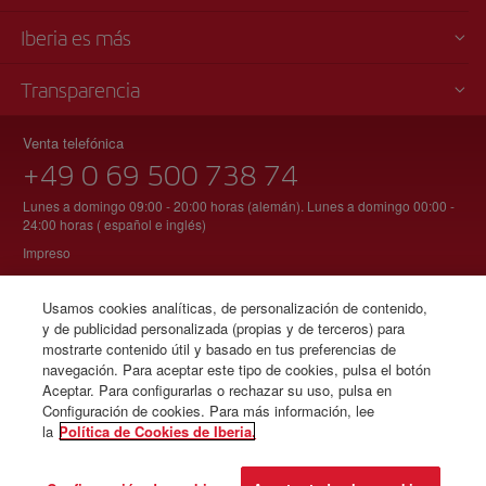
Iberia es más
Transparencia
Venta telefónica
+49 0 69 500 738 74
Lunes a domingo 09:00 - 20:00 horas (alemán). Lunes a domingo 00:00 -
24:00 horas ( español e inglés)
Impreso
Usamos cookies analíticas, de personalización de contenido,
y de publicidad personalizada (propias y de terceros) para
© Iberia 2026
mostrarte contenido útil y basado en tus preferencias de
navegación. Para aceptar este tipo de cookies, pulsa el botón
Aceptar. Para configurarlas o rechazar su uso, pulsa en
Configuración de cookies. Para más información, lee
la
Política de Cookies de Iberia.