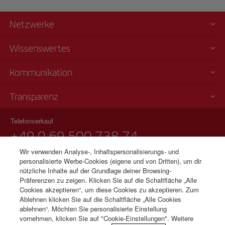
internationalen Flüge, zu denen auch alle Langstreckenflüge
von Iberia zählen (Flugsteig S).
Netzwerke
Wissenswertes
Prüfen Sie vorher, zu welcher der Lounges Sie mit Ihrem
Ticket Zutritt haben. Dies können Sie aber in jedem Fall am
Kommunikation
Flughafen erfahren.
Transparenz
Telefonverkauf
+49 0 69 500 738 74
Montag bis Sonntag 09:00 - 20:00 Uhr (Deutsch). Montag bis Sonntag
Wir verwenden Analyse-, Inhaltspersonalisierungs- und
00:00 - 24:00 Uhr (Englisch und Spanisch).
personalisierte Werbe-Cookies (eigene und von Dritten), um dir
nützliche Inhalte auf der Grundlage deiner Browsing-
Impressum
Präferenzen zu zeigen. Klicken Sie auf die Schaltfläche „Alle
Cookies akzeptieren“, um diese Cookies zu akzeptieren. Zum
Ablehnen klicken Sie auf die Schaltfläche „Alle Cookies
ablehnen“. Möchten Sie personalisierte Einstellung
© Iberia 2026
vornehmen, klicken Sie auf "Cookie-Einstellungen". Weitere