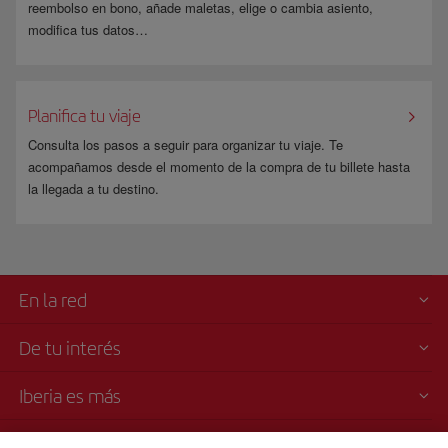
reembolso en bono, añade maletas, elige o cambia asiento,
modifica tus datos…
Planifica tu viaje
Consulta los pasos a seguir para organizar tu viaje. Te
acompañamos desde el momento de la compra de tu billete hasta
la llegada a tu destino.
En la red
De tu interés
Iberia es más
Transparencia