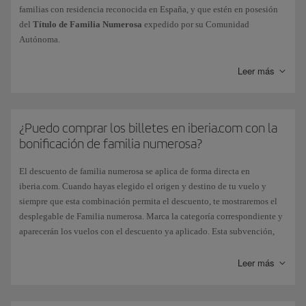
familias con residencia reconocida en España, y que estén en posesión
del
Título de Familia Numerosa
expedido por su Comunidad
Autónoma.
Leer más
Categoría
Bonificación
¿Puedo comprar los billetes en iberia.com con la
Familia numerosa General
5 % de descu
bonificación de familia numerosa?
El descuento de familia numerosa se aplica de forma directa en
Familia numerosa Especial
10 % de desc
iberia.com. Cuando hayas elegido el origen y destino de tu vuelo y
siempre que esta combinación permita el descuento, te mostraremos el
desplegable de Familia numerosa. Marca la categoría correspondiente y
aparecerán los vuelos con el descuento ya aplicado. Esta subvención,
La bonificación será aplicable,
previa petición
del beneficiario, en los
otorgada por el Estado español, no se aplica si eliges el pago de billetes
billetes domésticos que se emitan en España para vuelos regulares y en
con Avios.
Leer más
todas las rutas
dentro del territorio español
. Afectará a todas las tarifas
cuyo valor aparezca en el billete, salvo a las tarifas de Clase Business, en
Si viajas en
Puente Aéreo
o en vuelos con
código Iberia operados por
las que el descuento estará limitado al montante de la bonificación
Vueling
, tendrás que realizar tu reserva llamando al teléfono
+1 829 946