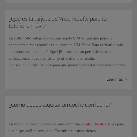
¿Qué es la tarjeta eSIM de Holafly para tu
teléfono móvil?
La eSIM (SIM integrada) es una tarjeta SIM virtual que permite
conectarte a redes móviles sin usar una SIM física. Para activarla, solo
necesitas escanear un código QR o instalar un perfil desde una
aplicación, sin cambiar de chip ni visitar una tienda.
Consigue tu eSIM Holafly para que poderte conectar nada más aterrizar,
estés donde estés, sin roaming y sin preocupaciones. Y ahora,
si
reservas un vuelo
con origen o destino
fuera de la UE
, obtendrás una
Leer más
eSIM Holafly
gratuita
.
Puedes ver toda la información en nuestra página de
Tarjeta eSIM con
Iberia
¿Cómo puedo alquilar un coche con Iberia?
.
En Iberia te ofrecemos las mejores empresas de
alquiler de coches
para
que elijas cuál te conviene. Consulta nuestras ofertas.