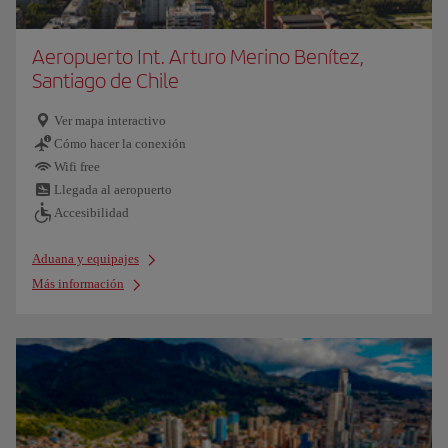
Aeropuerto Int. Arturo Merino Benítez,
Santiago de Chile
Ver mapa interactivo
Cómo hacer la conexión
Wifi free
Llegada al aeropuerto
Accesibilidad
Aduana y equipajes
Más información