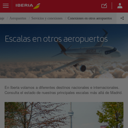
iaje
Aeropuertos
Servicios y conexiones
Conexiones en otros aeropuertos
Escalas en otros aeropuertos
En Iberia volamos a diferentes destinos nacionales e internacionales.
Consulta el estado de nuestras principales escalas más allá de Madrid.