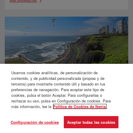
Más información
Usamos cookies analíticas, de personalización de
contenido, y de publicidad personalizada (propias y de
terceros) para mostrarte contenido útil y basado en tus
Nuevo Aeropuerto Int. Jorge Chávez, Lima
preferencias de navegación. Para aceptar este tipo de
cookies, pulsa el botón Aceptar. Para configurarlas o
Ver mapa interactivo
rechazar su uso, pulsa en Configuración de cookies. Para
Cómo hacer la conexión
más información, lee la
Política de Cookies de Iberia.
Wifi free
Llegada al aeropuerto
Configuración de cookies
Aceptar todas las cookies
Accesibilidad