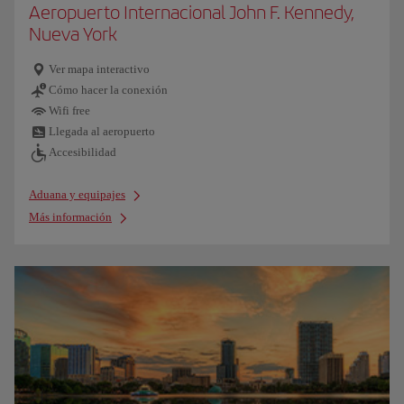
Aeropuerto Internacional John F. Kennedy,
Nueva York
Ver mapa interactivo
Cómo hacer la conexión
Wifi free
Llegada al aeropuerto
Accesibilidad
Aduana y equipajes
Más información