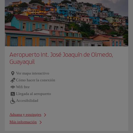
Aeropuerto Int. José Joaquín de Olmedo,
Guayaquil
Ver mapa interactivo
Cómo hacer la conexión
Wifi free
Llegada al aeropuerto
Accesibilidad
Aduana y equipajes
Más información