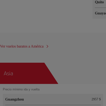
Quito
Guaya
Ver vuelos baratos a América
Asia
Precio mínimo ida y vuelta
Guangzhou
2957 $