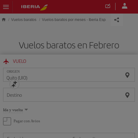
Saltar al contenido principal
Vuelos baratos
Vuelos baratos por meses - Iberia España
Vuelos baratos en Febrero
VUELO
ORIGEN
Destino
Seleccione
Ida y vuelta
una
opción
Pagar con Avios