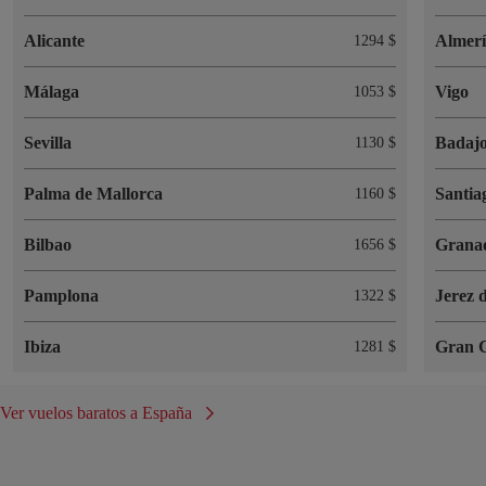
Alicante
Almer
1294 $
Málaga
Vigo
1053 $
Sevilla
Badaj
1130 $
Palma de Mallorca
Santia
1160 $
Bilbao
Grana
1656 $
Pamplona
Jerez 
1322 $
Ibiza
Gran 
1281 $
Ver vuelos baratos a España