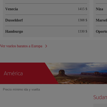
Venecia
Niza
1415 $
Dusseldorf
Marsel
1308 $
Hamburgo
Oport
1330 $
Ver vuelos baratos a Europa
América
Precio mínimo ida y vuelta
Sudam