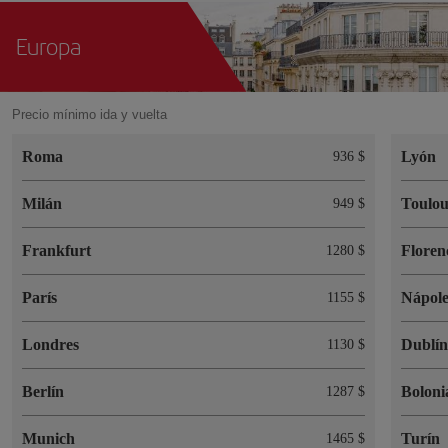
Europa
Precio mínimo ida y vuelta
Roma
Lyón
936 $
Milán
Toulou
949 $
Frankfurt
Floren
1280 $
París
Nápole
1155 $
Londres
Dublí
1130 $
Berlín
Boloni
1287 $
Munich
Turín
1465 $