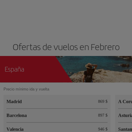
Ofertas de vuelos en Febrero
España
Precio mínimo ida y vuelta
Madrid
A Cor
869 $
Barcelona
Asturi
897 $
Valencia
Santa
946 $