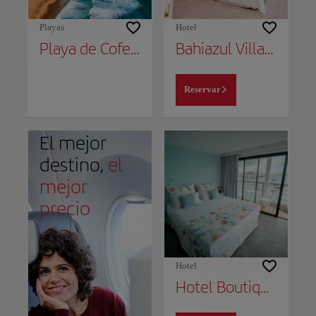
Playas
Hotel
Playa de Cofete
Bahiazul Villas & Club Fuerteventura
Reservar
El mejor
destino,
el
mejor
precio
Hotel
Hotel Boutique La Marquesina - Adults Only