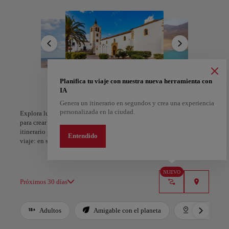
Natural de las Dunas de Corralejo. En el corazón de la isla, descubre
lugares fascinantes como el pintoresco Parque Rural de Betancuria y
el imponente Pico de la Zarza. Y si eres amante del windsurf, no te
pierdas la Playa de Sotavento.
¿El mejor momento para viajar? Siempre. ¡No te pierdas la
oportunidad de vivir una escapada inolvidable en Fuerteventura!
Planifica tu viaje con nuestra nueva herramienta con
A Coruña
Alicante
IA
España
España
Genera un itinerario en segundos y crea una experiencia
personalizada en la ciudad.
Explora lugares, experiencias y marca con el corazón tus favoritos
para crear tu ruta y compartirla. ¿Quieres más ideas? Obtén un
itinerario personalizado según tus intereses y la duración de tu
Entendido
viaje: en sólo dos pasos y descargable en Google Maps.
NUEVO
Próximos 30 días
Adultos
Amigable con el planeta
Destacados
Use left and right arrow keys to move between filters. Press Space or Enter to t