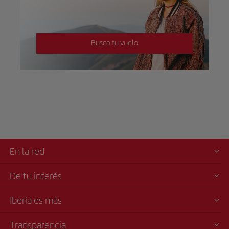
Busca tu vuelo
En la red
De tu interés
Iberia es más
Transparencia