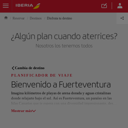
Reservar
Destinos
Disfruta tu destino
¿Algún plan cuando aterrices?
Nosotros los tenemos todos
PLANIFICADOR DE VIAJE
Cambia de destino
Descubre tu próximo destino
PLANIFICADOR DE VIAJE
Bienvenido a
Fuerteventura
Imagina kilómetros de playas de arena dorada y aguas cristalinas
donde relajarte bajo el sol. Así es Fuerteventura, un paraíso en las
Islas Canarias que te espera con una diversidad impresionante, desde
Nuestros destinos
majestuosas montañas hasta interminables dunas de arena.
Mostrar lista
Mostrar más
En el norte, sumérgete en la energía de Corralejo, un encantador
pueblo costero con playas paradisíacas y el asombroso Parque
Todas las áreas
Europa
América del Sur
Norteaméri