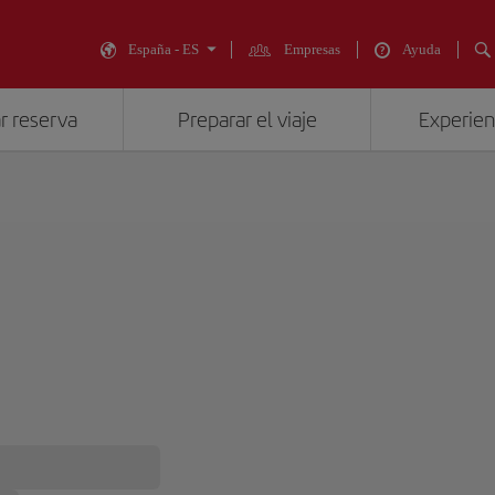
España - ES
Empresas
Ayuda
r reserva
Preparar el viaje
Experienc