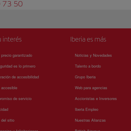
 73 50
 interés
Iberia es más
 precio garantizado
Noticias y Novedades
guridad es lo primero
Talento a bordo
ración de accesibilidad
Grupo Iberia
a accesible
Web para agencias
omiso de servicio
Accionistas e Inversores
cidad
Iberia Empleo
del sitio
Nuestras Alianzas
encias y felicitaciones
British Airways