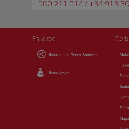
900 211 214 / +34 913 30
En la red
De tu
Mejor
Iberia en las Redes Sociales
Tu se
Iberia Joven
Decla
Iberi
Compr
Publi
Mapa 
Suger