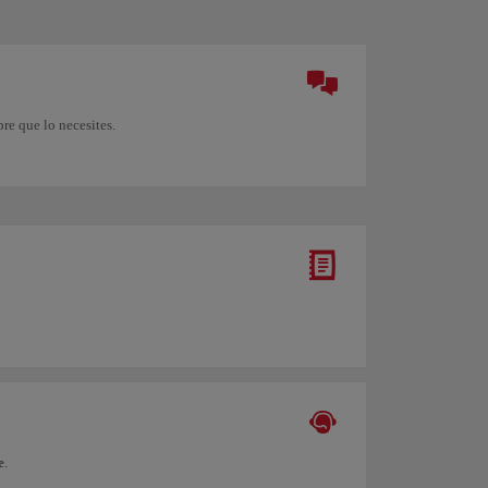
re que lo necesites.
e
.