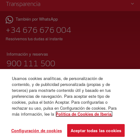
Transparencia
También por WhatsApp
+34 676 676 004
Resolvemos tus dudas al instante
Información y reservas
900 111 500
(teléfono gratuito)
Lunes a domingo 00:00 – 24:00 horas
Usamos cookies analíticas, de personalización de
contenido, y de publicidad personalizada (propias y de
91 333 67 01
terceros) para mostrarte contenido útil y basado en tus
preferencias de navegación. Para aceptar este tipo de
(teléfono local sin tarificación adicional)
cookies, pulsa el botón Aceptar. Para configurarlas o
español e inglés
rechazar su uso, pulsa en Configuración de cookies. Para
más información, lee la
Política de Cookies de Iberia.
© Iberia 2026
Configuración de cookies
Aceptar todas las cookies