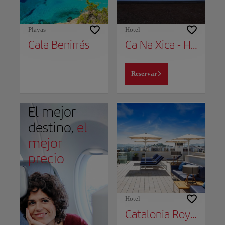
Playas
Hotel
Cala Benirrás
Ca Na Xica - Hotel & Spa
Reservar
El mejor
destino,
el
mejor
precio
Hotel
Catalonia Royal Ses Savines -Adults Only