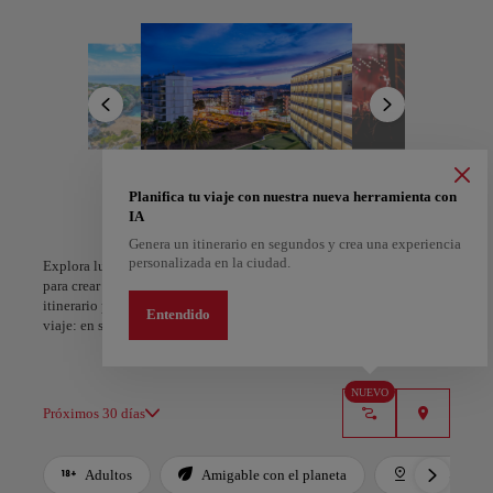
rojizos, rutas en bicicleta entre aldeas del interior o travesías en
kayak sobre aguas turquesas. Murallas medievales, casas cúbicas
blancas y villas contemporáneas dibujan su arquitectura, mientras
las cenas al atardecer y los paseos por calles empedradas envuelven
la noche en luz dorada.
En los mercados al aire libre se muestra el alma de la isla: prendas
artesanales, cerámicas, productos ecológicos y joyas entre la música
en vivo y el tintinear de las copas. Entre platos para compartir, brisa
marina y paseos bajo las estrellas, Ibiza deja de ser solo un destino
A Coruña
Alicante
Planifica tu viaje con nuestra nueva herramienta con
para convertirse en una sensación que apetece llevarse de vuelta a
España
España
IA
casa.
Genera un itinerario en segundos y crea una experiencia
personalizada en la ciudad.
Explora lugares, experiencias y marca con el corazón tus favoritos
para crear tu ruta y compartirla. ¿Quieres más ideas? Obtén un
itinerario personalizado según tus intereses y la duración de tu
Entendido
viaje: en sólo dos pasos y descargable en Google Maps.
NUEVO
Próximos 30 días
Adultos
Amigable con el planeta
Destacados