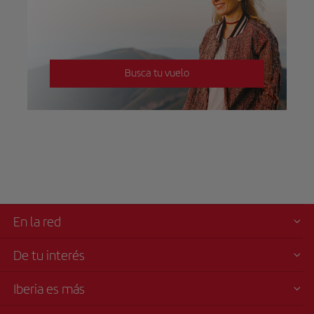
Busca tu vuelo
En la red
De tu interés
Iberia es más