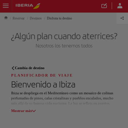
Reservar
Destinos
Disfruta tu destino
¿Algún plan cuando aterrices?
Nosotros los tenemos todos
PLANIFICADOR DE VIAJE
Cambia de destino
Descubre tu próximo destino
PLANIFICADOR DE VIAJE
Bienvenido a
Ibiza
Ibiza se despliega en el Mediterráneo como un mosaico de colinas
perfumadas de pinos, calas cristalinas y pueblos encalados, mucho
más allá de su famosa vida nocturna. La luz se refleja en puertos
Nuestros destinos
tranquilos, playas escondidas e iglesias en lo alto, revelando una
Mostrar lista
Mostrar más
isla donde naturaleza y creatividad comparten protagonismo.
Los días transcurren al aire libre: senderismo sobre acantilados
Todas las áreas
Europa
América del Sur
Norteaméri