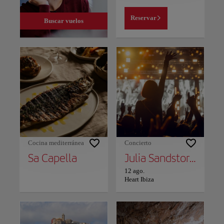
Reservar
Buscar vuelos
Cocina mediterránea
Concierto
Sa Capella
Julia Sandstorm
12 ago.
Heart Ibiza