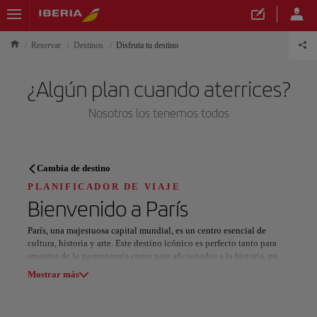
Reservar
Destinos
Disfruta tu destino
¿Algún plan cuando aterrices?
Nosotros los tenemos todos
PLANIFICADOR DE VIAJE
Cambia de destino
Descubre tu próximo destino
PLANIFICADOR DE VIAJE
Bienvenido a
París
París, una majestuosa capital mundial, es un centro esencial de
cultura, historia y arte. Este destino icónico es perfecto tanto para
amantes de la gastronomía como para aficionados a la historia, pues
Nuestros destinos
ofrece museos de renombre mundial e impresionantes monumentos
Mostrar lista
Mostrar más
arquitectónicos en cada esquina.
Visite el Museo del Louvre, de clase mundial, para contemplar obras
Todas las áreas
Europa
América del Sur
Norteaméri