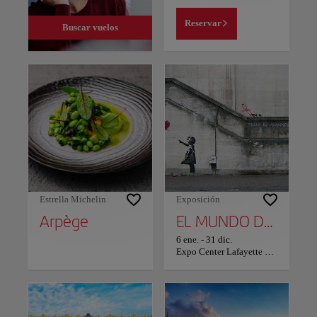
Reservar
Buscar vuelos
Estrella Michelin
Exposición
Arpège
EL MUNDO DE BANKSY: POST
6 ene.
-
31 dic.
Expo Center Lafayette Drouot