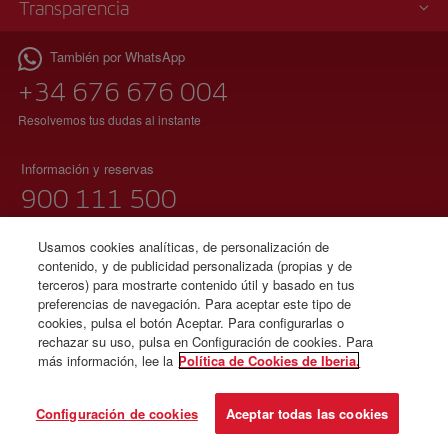
Transparencia
También por WhatsApp
+34 676 676 004
Resolvemos tus dudas al instante
Información y reservas
900 111 500
(teléfono gratuito)
Lunes a domingo 00:00 – 24:00 horas
Usamos cookies analíticas, de personalización de
contenido, y de publicidad personalizada (propias y de
91 333 67 01
terceros) para mostrarte contenido útil y basado en tus
preferencias de navegación. Para aceptar este tipo de
(teléfono local sin tarificación adicional)
cookies, pulsa el botón Aceptar. Para configurarlas o
español e inglés
rechazar su uso, pulsa en Configuración de cookies. Para
más información, lee la
Política de Cookies de Iberia.
© Iberia 2026
Configuración de cookies
Aceptar todas las cookies