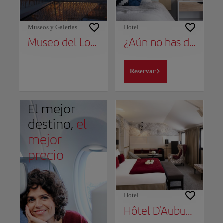
Museos y Galerías
Hotel
Museo del Louvre
¿Aún no has decidido dónde alojarte?
Reservar
El mejor
destino,
el
mejor
precio
Hotel
Hôtel D'Aubusson