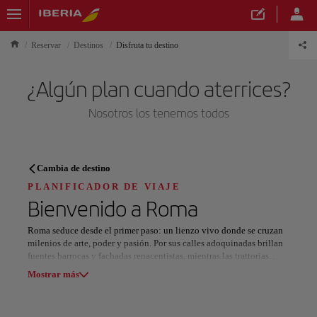
Reservar
Destinos
Disfruta tu destino
¿Algún plan cuando aterrices?
Nosotros los tenemos todos
PLANIFICADOR DE VIAJE
Cambia de destino
Descubre tu próximo destino
PLANIFICADOR DE VIAJE
Bienvenido a
Roma
Roma seduce desde el primer paso: un lienzo vivo donde se cruzan
milenios de arte, poder y pasión. Por sus calles adoquinadas brillan
fuentes barrocas y fachadas renacentistas, mientras las trattorias
Nuestros destinos
invitan con carbonara, cacio e pepe y vinos italianos irresistibles.
Mostrar lista
Mostrar más
Su horizonte narra historias de imperios y fe. El Coliseo aún resuena
con ecos de grandeza antigua, y la cúpula del Panteón desafía los
Todas las áreas
Europa
América del Sur
Norteaméri