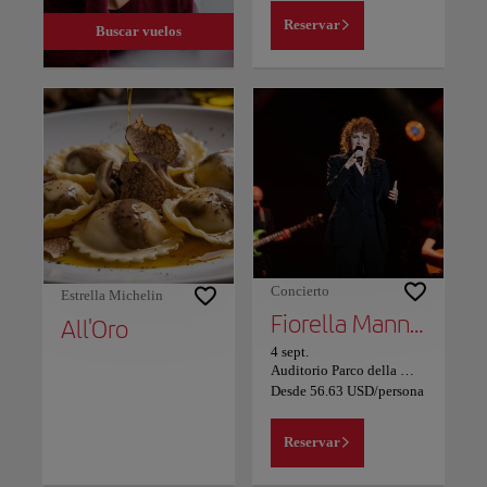
Reservar
Buscar vuelos
Concierto
Estrella Michelin
Fiorella Mannoia
All'Oro
4 sept.
Auditorio Parco della Musica
Desde
56.63
USD
/persona
Reservar