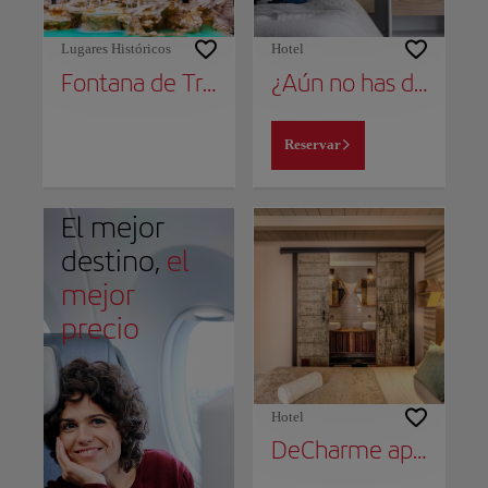
Lugares Históricos
Hotel
Fontana de Trevi
¿Aún no has decidido dónde alojarte?
Reservar
El mejor
destino,
el
mejor
precio
Hotel
DeCharme apartment with terrace in Monti