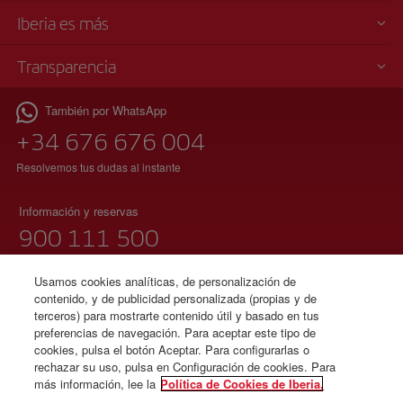
Iberia es más
Transparencia
También por WhatsApp
+34 676 676 004
Resolvemos tus dudas al instante
Información y reservas
900 111 500
(teléfono gratuito)
Lunes a domingo 00:00 – 24:00 horas
Usamos cookies analíticas, de personalización de
contenido, y de publicidad personalizada (propias y de
91 333 67 01
terceros) para mostrarte contenido útil y basado en tus
preferencias de navegación. Para aceptar este tipo de
(teléfono local sin tarificación adicional)
cookies, pulsa el botón Aceptar. Para configurarlas o
español e inglés
rechazar su uso, pulsa en Configuración de cookies. Para
más información, lee la
Política de Cookies de Iberia.