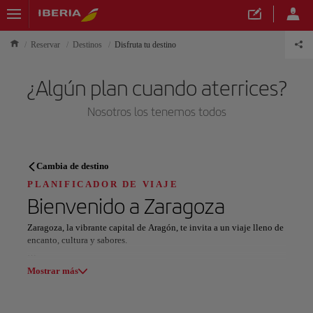
Reservar
Destinos
Disfruta tu destino
¿Algún plan cuando aterrices?
Nosotros los tenemos todos
PLANIFICADOR DE VIAJE
Cambia de destino
Descubre tu próximo destino
PLANIFICADOR DE VIAJE
Bienvenido a
Zaragoza
Zaragoza, la vibrante capital de Aragón, te invita a un viaje lleno de
encanto, cultura y sabores.
Nuestros destinos
Déjate seducir por la imponente Basílica del Pilar, que se alza
Mostrar lista
Mostrar más
majestuosamente junto al tranquilo río Ebro. Explora sus calles
llenas de vida y descubre la fascinante mezcla de influencias árabes
y cristianas en el magnífico Palacio de la Aljafería. Admira la
Todas las áreas
Europa
América del Sur
Norteaméri