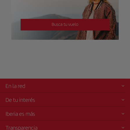
Busca tu vuelo
En la red
De tu interés
Iberia es más
Transparencia