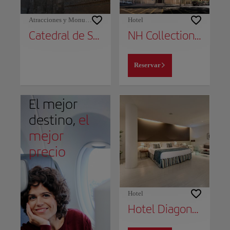
Atracciones y Monumentos
Hotel
Catedral de San Salvador (La Seo)
NH Collection Gran Hotel de Zaragoza
Reservar
El mejor
destino,
el
mejor
precio
Hotel
Hotel Diagonal Plaza