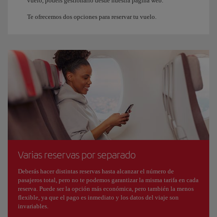
vuelo, podéis gestionarlo desde nuestra página web.
Te ofrecemos dos opciones para reservar tu vuelo.
Varias reservas por separado
Deberás hacer distintas reservas hasta alcanzar el número de
pasajeros total, pero no te podemos garantizar la misma tarifa en cada
reserva. Puede ser la opción más económica, pero también la menos
flexible, ya que el pago es inmediato y los datos del viaje son
invariables.