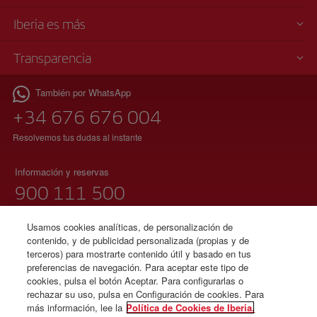
Iberia es más
Transparencia
También por WhatsApp
+34 676 676 004
Resolvemos tus dudas al instante
Información y reservas
900 111 500
(teléfono gratuito)
Lunes a domingo 00:00 – 24:00 horas
Usamos cookies analíticas, de personalización de
contenido, y de publicidad personalizada (propias y de
91 333 67 01
terceros) para mostrarte contenido útil y basado en tus
preferencias de navegación. Para aceptar este tipo de
(teléfono local sin tarificación adicional)
cookies, pulsa el botón Aceptar. Para configurarlas o
español e inglés
rechazar su uso, pulsa en Configuración de cookies. Para
más información, lee la
Política de Cookies de Iberia.