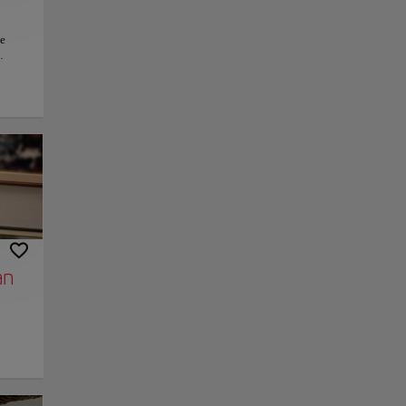
se
s del
, esta
 forma
r la
tarde
el
,
 las
e unas
nlace
Guardar
la de
a
 en el
bre
an
ral