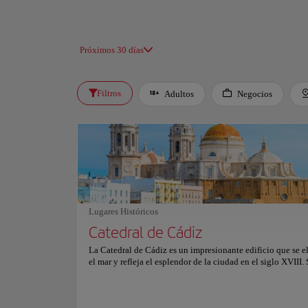
Próximos 30 días
Filtros
Adultos
Negocios
Lugares Históricos
Catedral de Cádiz
La Catedral de Cádiz es un impresionante edificio que se e
el mar y refleja el esplendor de la ciudad en el siglo XVIII.
dorada es uno de los símbolos más reconocibles de la ciuda
puede ver desde lejos, brillando a la luz del sol. La catedral
episcopal de la Diócesis de Cádiz y fue construida entre 1