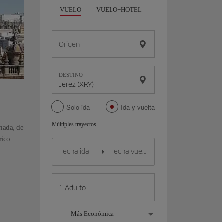
VUELO
VUELO+HOTEL
VUELO+COCHE
Origen
DESTINO
Solo ida
Ida y vuelta
Múltiples trayectos
anada, de
rico
Más Económica