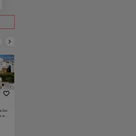
a
Activo
Relax
Cultura
Gastronomía
a los
 y una
rece