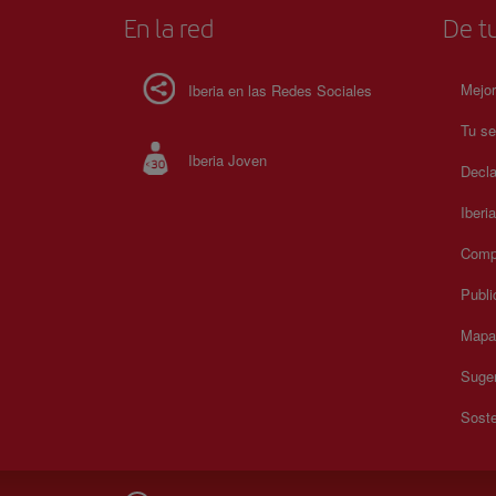
información sobre horarios y precios, consulta su sitio web 
En la red
De tu
Mejor
Iberia en las Redes Sociales
Tu se
Iberia Joven
Decla
Iberi
Compr
Publi
Mapa 
Suger
Soste