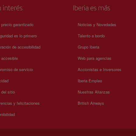
oficial.
 interés
Iberia es más
 precio garantizado
Noticias y Novedades
guridad es lo primero
Talento a bordo
ración de accesibilidad
Grupo Iberia
a accesible
Web para agencias
omiso de servicio
Accionistas e Inversores
cidad
Iberia Empleo
del sitio
Nuestras Alianzas
encias y felicitaciones
British Airways
nibilidad