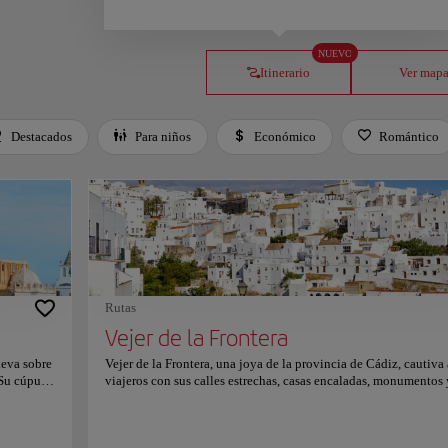
NUEVO
Itinerario
Ver map
Destacados
Para niños
Económico
Romántico
Rutas
Vejer de la Frontera
leva sobre
Vejer de la Frontera, una joya de la provincia de Cádiz, cautiva 
 Su cúpula
viajeros con sus calles estrechas, casas encaladas, monumentos
d y se
gastronomía deliciosa. Encaramado en lo alto de una colina, of
 es la sede
impresionantes vistas de la costa y el campo circundante. Los
722 y
orígenes de la ciudad se remontan a la época fenicia. Aquí han