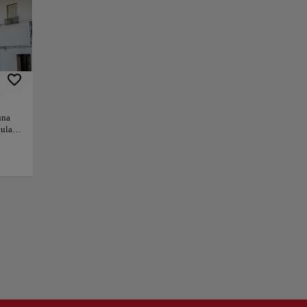
os Pueblos Blancos.
onde las casas se
nte adaptadas a
s de profundidad,
almente única.
una
gular
a. Para una
l y en el
en un
mente
+
didad,
ndo a
−
eza,
na de
ocal y