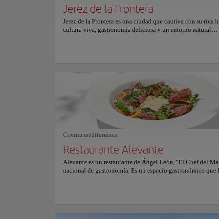
Jerez de la Frontera
Jerez de la Frontera es una ciudad que cautiva con su rica hi
cultura viva, gastronomía deliciosa y un entorno natural
impresionante. Esta joya tiene mucho que ofrecer a los visi
desde sus reconocidos vinos hasta sus cautivadoras tradici
flamencas. El tamaño de la ciudad la hace fácilmente naveg
o en bicicleta, ya que el centro histórico es peatonal y está
encantadoras plazas, fuentes y jardines. Algunos de los atr
que no se puede perder son la Iglesia de San Miguel, la Bo
Pepe, el Alcázar y la Catedral, todas ellas con un increíble
patrimonio histórico y una riqueza cultural. Más allá de es
emblemáticos puntos de referencia, Jerez también cuenta c
circuito de velocidad donde se llevan a cabo emocionantes 
de motociclismo y otros deportes de motor. Este municipi
seguramente sorprenderá y deleitará a los visitantes con su 
Cocina mediterránea
Atracciones y Mo
tradiciones y ambiente animado.
Restaurante Alevante
Setenil 
Alevante es un restaurante de Ángel León, "El Chef del Ma
nacional de gastronomía. Es un espacio gastronómico que 
galardonado con una estrella Michelin y un Sol de la Guía 
Destacados
menú inspirado en el mar te hará vivir una experiencia sens
única en un entorno privilegiado. El entorno en el que se e
a escasos metros de la playa de La Barrosa, en Chiclana, y 
inspirada en los platos de éxito de Ángel León en Aponien
Ubicación:
11692 S