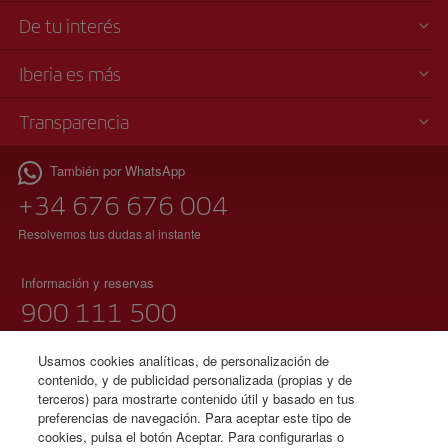
De tu interés
Iberia es más
Transparencia
También por WhatsApp
+34 676 676 004
Resolvemos tus dudas al instante
Información y reservas
900 111 500
(teléfono gratuito)
Lunes a domingo 00:00 – 24:00 horas
Usamos cookies analíticas, de personalización de
contenido, y de publicidad personalizada (propias y de
91 333 67 01
terceros) para mostrarte contenido útil y basado en tus
preferencias de navegación. Para aceptar este tipo de
(teléfono local sin tarificación adicional)
cookies, pulsa el botón Aceptar. Para configurarlas o