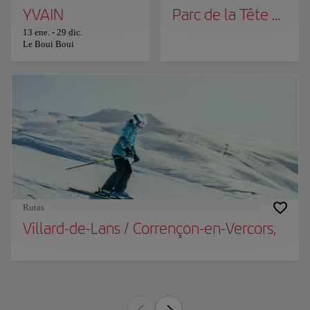
YVAIN
Parc de la Tête d'Or
13 ene.
-
29 dic.
Le Boui Boui
Rutas
Villard-de-Lans / Corrençon-en-Vercors,