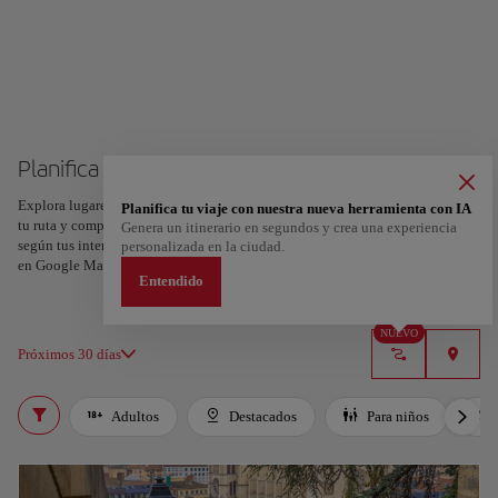
Planifica tu viaje a Lyon
Explora lugares, experiencias y marca con el corazón tus favoritos para crear
Planifica tu viaje con nuestra nueva herramienta con IA
tu ruta y compartirla. ¿Quieres más ideas? Obtén un itinerario personalizado
Genera un itinerario en segundos y crea una experiencia
según tus intereses y la duración de tu viaje: en sólo dos pasos y descargable
personalizada en la ciudad.
en Google Maps.
Entendido
NUEVO
Próximos 30 días
Adultos
Destacados
Para niños