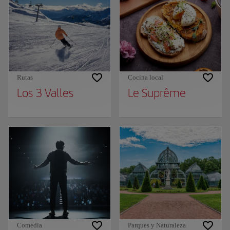
Rutas
Cocina local
Los 3 Valles
Le Suprême
Comedia
Parques y Naturaleza