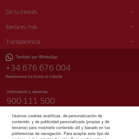
De tu interés
Iberia es más
Transparencia
También por WhatsApp
+34 676 676 004
Resolvemos tus dudas al instante
Información y reservas
900 111 500
(teléfono gratuito)
Lunes a domingo 00:00 – 24:00 horas
Usamos cookies analíticas, de personalización de
contenido, y de publicidad personalizada (propias y de
91 333 67 01
terceros) para mostrarte contenido útil y basado en tus
preferencias de navegación. Para aceptar este tipo de
(teléfono local sin tarificación adicional)