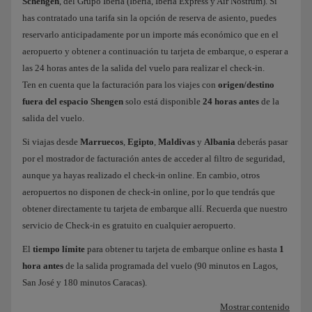
Schengen
, del Grupo Iberia (Iberia, Iberia Express y Air Nostrum). Si
has contratado una tarifa sin la opción de reserva de asiento, puedes
reservarlo anticipadamente por un importe más económico que en el
aeropuerto y obtener a continuación tu tarjeta de embarque, o esperar a
las 24 horas antes de la salida del vuelo para realizar el check-in.
Ten en cuenta que la facturación para los viajes con
origen/destino
fuera del espacio Shengen
solo está disponible
24 horas antes
de la
salida del vuelo.
Si viajas desde
Marruecos
,
Egipto
,
Maldivas
y
Albania
deberás pasar
por el mostrador de facturación antes de acceder al filtro de seguridad,
aunque ya hayas realizado el check-in online. En cambio, otros
aeropuertos no disponen de check-in online, por lo que tendrás que
obtener directamente tu tarjeta de embarque allí. Recuerda que nuestro
servicio de Check-in es gratuito en cualquier aeropuerto.
El
tiempo límite
para obtener tu tarjeta de embarque online es hasta
1
hora antes
de la salida programada del vuelo (90 minutos en Lagos,
San José y 180 minutos Caracas).
Mostrar contenido