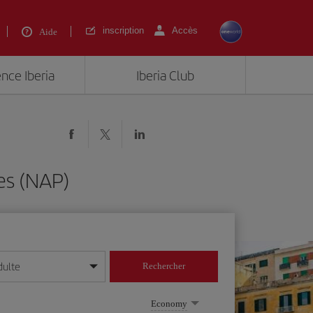
inscription
Accès
Aide
ence Iberia
Iberia Club
es (NAP)
dulte
Rechercher
r/mois/année
Economy