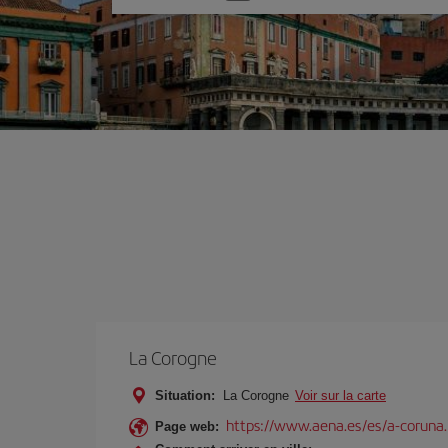
une
option
La Corogne
Situation:
La Corogne
Voir sur la carte
https://www.aena.es/es/a-coruna
Page web: