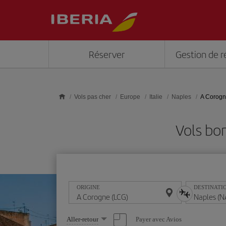
Skip to main content
Réserver
Gestion de r
Vols pas cher
Europe
Italie
Naples
A Corogn
Vols bo
ORIGINE
DESTINATI
Sélectionnez
Payer avec Avios
Aller-retour