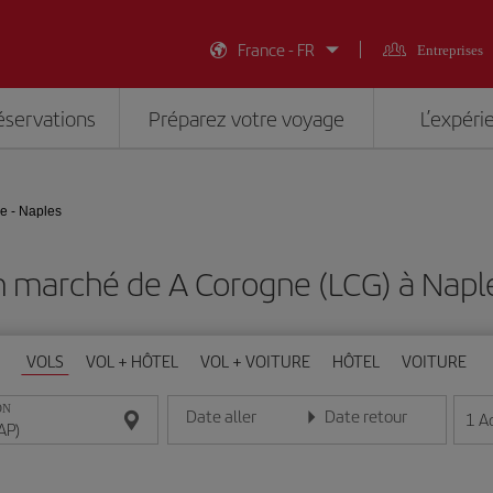
France - FR
Entreprises
éservations
Préparez votre voyage
L’expéri
e - Naples
n marché de A Corogne (LCG) à Napl
VOLS
VOL + HÔTEL
VOL + VOITURE
HÔTEL
VOITURE
ON
Date aller
Date retour
1
A
Entrez la date au format jour/mois/année
Entrez la date au format jou