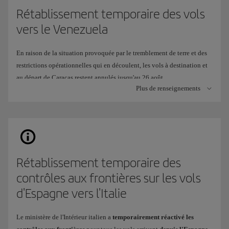
Rétablissement temporaire des vols
vers le Venezuela
En raison de la situation provoquée par le tremblement de terre et des
restrictions opérationnelles qui en découlent, les vols à destination et
au départ de Caracas restent annulés jusqu'au 26 août.
Plus de renseignements
Pour continuer à vous offrir une alternative de voyage, nous avons
temporairement adapté notre exploitation afin de desservir l'
Aéroport
international Arturo Michelana
de
Valencia
(VLN), au lieu de
l'Aéroport international Simón Bolívar de Caracas (CCS).
Quand sera-t-il disponible ?
Rétablissement temporaire des
Cet
itinéraire sera exploité
du
26 juillet
au
26 août
2026.
contrôles aux frontières sur les vols
Fréquence
: 2 vols hebdomadaires,
jeudi
et
dimanche
.
d'Espagne vers l'Italie
Les
billets sont déjà en vente
dans tous nos canaux habituels.
Le ministère de l'Intérieur italien a
temporairement réactivé les
Quelles différences y a-t-il dans le service à bord et à l'aéroport ?