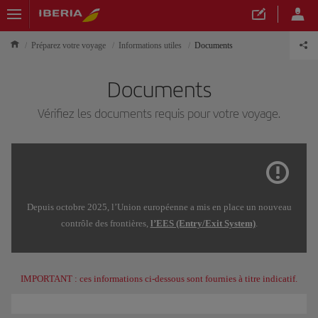
Préparez votre voyage
Informations utiles
Documents
Documents
Vérifiez les documents requis pour votre voyage.
Depuis octobre 2025, l’Union européenne a mis en place un nouveau
contrôle des frontières,
l’EES (Entry/Exit System)
.
IMPORTANT : ces informations ci-dessous sont fournies à titre indicatif.