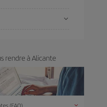
 disponibilité ou de l'épuisement des tarifs les
ertain d'acheter le vol le moins cher.
s rendre à Alicante
tes (FAQ)