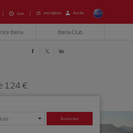
inscription
Accès
Aide
ence Iberia
Iberia Club
de 124 €
dulte
Rechercher
r/mois/année