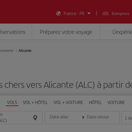
France - FR
Entreprises
éservations
Préparez votre voyage
L’expéri
ncienne
Alicante
s chers vers Alicante (ALC) à partir 
VOLS
VOL + HÔTEL
VOL + VOITURE
HÔTEL
VOITURE
ON
Date aller
Date retour
1
A
Entrez la date au format jour/mois/année
Entrez la date au format jou