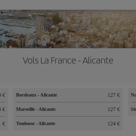
Vols La France - Alicante
0 €
127 €
Bordeaux
-
Alicante
N
8 €
127 €
Marseille
-
Alicante
St
1 €
124 €
Toulouse
-
Alicante