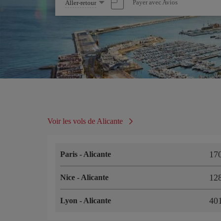
Sélectionnez
Payer avec Avios
Aller-retour
une
option
Voir les vols de Alicante
17
Paris
-
Alicante
12
Nice
-
Alicante
40
Lyon
-
Alicante