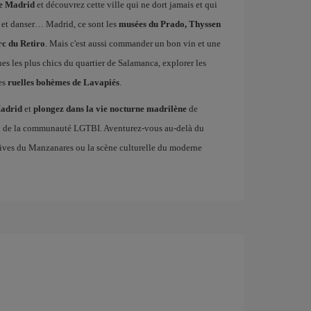
de Madrid
et découvrez cette ville qui ne dort jamais et qui
 et danser… Madrid, ce sont les
musées du Prado, Thyssen
rc du Retiro
. Mais c'est aussi commander un bon vin et une
ines les plus chics du quartier de Salamanca, explorer les
es
ruelles bohèmes de Lavapiés
.
Madrid
et
plongez dans la vie nocturne madrilène
de
en de la communauté LGTBI. Aventurez-vous au-delà du
es rives du Manzanares ou la scène culturelle du moderne