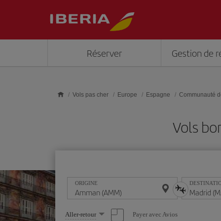
Skip to main content
Réserver
Gestion de r
Vols pas cher
Europe
Espagne
Communauté d
Vols b
ORIGINE
DESTINATI
Sélectionnez
Payer avec Avios
Aller-retour