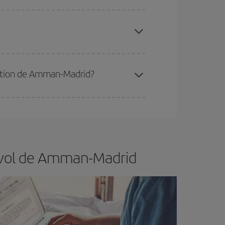
 disponibilité ou de l'épuisement des tarifs les
ertain d'acheter le vol le moins cher.
ination de Amman-Madrid?
er et d'être flexible.
En règle générale,
plus tôt
de vol lors de votre recherche, vous pourrez
e vol de Amman-Madrid