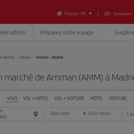
France - FR
Entreprises
éservations
Préparez votre voyage
L’expéri
e Madrid
Madrid
Amman - Madrid
on marché de Amman (AMM) à Madri
VOLS
VOL + HÔTEL
VOL + VOITURE
HÔTEL
VOITURE
ON
Date aller
Date retour
1
A
Entrez la date au format jour/mois/année
Entrez la date au format jou