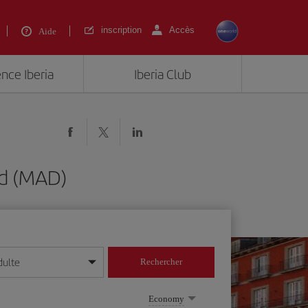
inscription
Accès
Aide
ence Iberia
Iberia Club
d (MAD)
dulte
Rechercher
r/mois/année
Economy