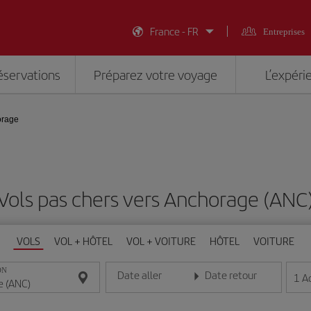
France - FR
Entreprises
éservations
Préparez votre voyage
L’expéri
orage
Vols pas chers vers Anchorage (ANC
VOLS
VOL + HÔTEL
VOL + VOITURE
HÔTEL
VOITURE
ON
Date aller
Date retour
1
A
Entrez la date au format jour/mois/année
Entrez la date au format jou