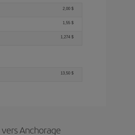
2,00 $
1,55 $
1,274 $
13,50 $
s vers Anchorage