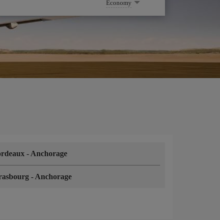
Economy
ordeaux
-
Anchorage
rasbourg
-
Anchorage