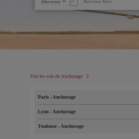
Sélectionnez
Payer avec Avios
Aller-retour
une
option
Voir les vols de Anchorage
Paris
-
Anchorage
Lyon
-
Anchorage
Toulouse
-
Anchorage