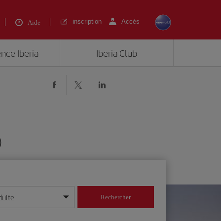
inscription
Accès
Aide
ence Iberia
Iberia Club
)
dulte
Rechercher
r/mois/année