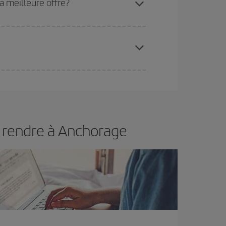
a meilleure offre?
 disponibilité ou de l'épuisement des tarifs les
ertain d'acheter le vol le moins cher.
s rendre à Anchorage