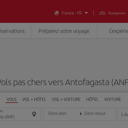
France - FR
Entreprises
éservations
Préparez votre voyage
L’expéri
Vols pas chers vers Antofagasta (ANF
VOLS
VOL + HÔTEL
VOL + VOITURE
HÔTEL
VOITURE
ON
Date aller
Date retour
1
A
Entrez la date au format jour/mois/année
Entrez la date au format jou