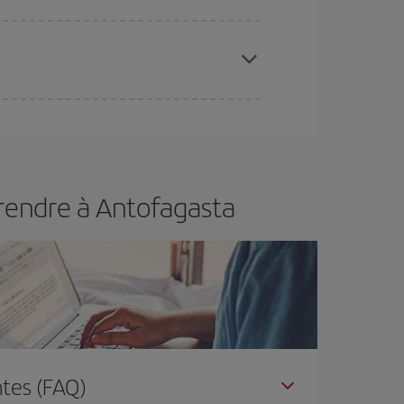
 disponibilité ou de l'épuisement des tarifs les
ertain d'acheter le vol le moins cher.
 rendre à Antofagasta
tes (FAQ)