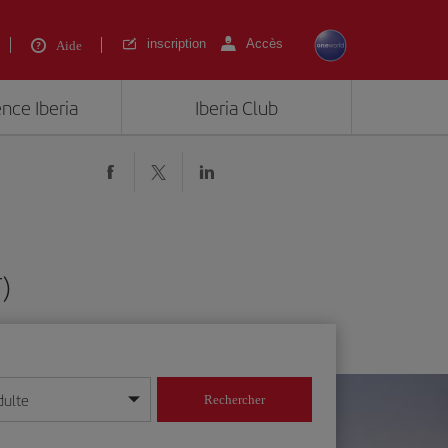
inscription
Accès
Aide
ence Iberia
Iberia Club
)
dulte
Rechercher
r/mois/année