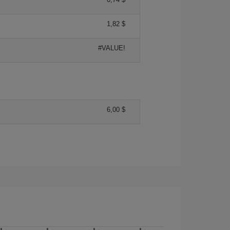
1,82 $
#VALUE!
6,00 $