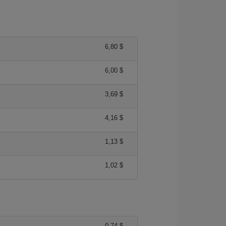
6,80 $
6,00 $
3,69 $
4,16 $
1,13 $
1,02 $
0,74 $