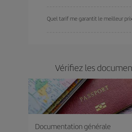
Plus vous réservez tôt
, plus vous trouverez de m
plus économiques (touristiques). Par conséquent,
Quel tarif me garantit le meilleur p
Iberia propose plusieurs tarifs, afin de vous garant
Vérifiez les documen
Documentation générale