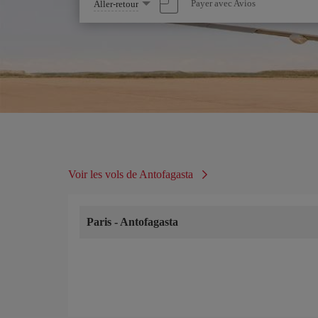
Sélectionnez
Payer avec Avios
Aller-retour
une
option
Voir les vols de Antofagasta
Paris
-
Antofagasta